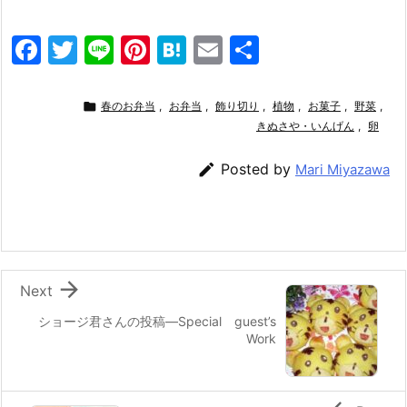
F
T
Li
Pi
H
E
共
a
w
n
nt
at
m
有
c
itt
e
er
e
ai

春のお弁当
,
お弁当
,
飾り切り
,
植物
,
お菓子
,
野菜
,
e
er
e
n
l
きぬさや・いんげん
,
卵
b
st
a

Posted by
Mari Miyazawa
o
o
k

Next
ショージ君さんの投稿—Special guest’s
Work