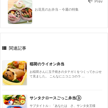

Prev
お花見のお弁当 - 今週の特集

関連記事
稲荷のライオン弁当
お稲荷さんに玉子焼きのタテガミをつくってかぶせ
て見ました。 こんなにニコニコのラ ...
サンタクロースごっこ弁当③
サブタイトル：「あなたは さ、サンタ女王様