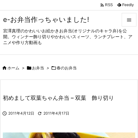

Feedly
RSS
e-お弁当作っちゃいました!

宮澤真理のかわいいお絵かきお弁当(オリジナルのキャラ弁)を公

開。ウィンナー飾り切りやかわいいスィーツ、ランチプレート、ア
メニュ
ニメや作り方動画も

サイド


ホーム
>

お弁当
>

春のお弁当
前へ

次へ

初めまして双葉ちゃん弁当 – 双葉 飾り切り
検索

2011年4月12日

2011年4月17日