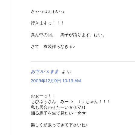
きゃっほぉぉいっ
行きますっ！！！
真ん中の回。 馬子が踊ります、はい。
さて 衣装作らなきゃ♪
おサル’ｓまま
より:
2009年12月9日 10:13 AM
おぉーっ！！
ちびぷぅさん みーつ ＪＪちゃん！！！
私も居合わせたーい☆(≧▽≦)
踊る馬子を生で見たいー☆☆
楽しく頑張ってきて下さいね♪