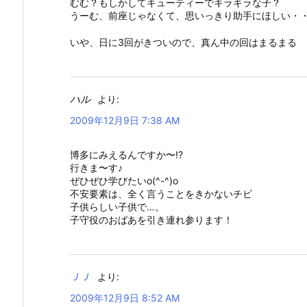
むむ？もしかしてキューティーでキラキラな子？
うーむ、前座じゃなくて、思いっきり助手にほしい・
いや、日に3回がきついので、真ん中の回はまるまる
ハル
より:
2009年12月9日 7:38 AM
博多にみえるんですか〜!?
行きま〜す♪
ぜひぜひ学びたいo(^-^)o
不安要素は、全く言うことをきかないチビ
子供らしい子供で…。
子守役のおばあを引き連れ参ります！
ＪＪ
より:
2009年12月9日 8:52 AM