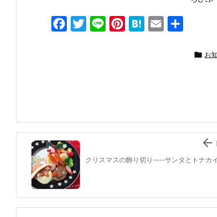
F
T
Li
Pi
H
E
共
a
w
n
nt
at
m
有
c
itt
e
er
e
ai

お
e
er
e
n
l
b
st
a
o
o
k

クリスマスの飾り切り----サンタとトナカ