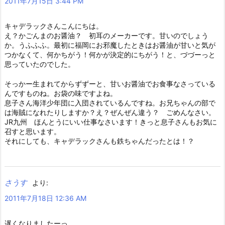
2011年7月15日 3:44 PM
キャデラックさんこんにちは。
え？かごんまのお醤油？ 初耳のメーカーです。甘いのでしょう
か。うふふふ。最初に福岡にお邪魔したときはお醤油が甘いと気が
つかなくて、何かちがう！何かが決定的にちがう！と、づづーっと
思っていたのでした。
そっかー生まれてからずずーと、甘いお醤油でお食事なさっている
んですものね。お袋の味ですよね。
息子さん海洋少年団に入団されているんですね。お兄ちゃんの部で
は海賊になれたりしますか？え？ぜんぜん違う？ ごめんなさい。
JR九州 ほんとうにいい仕事なさいます！きっと息子さんもお気に
召すと思います。
それにしても、キャデラックさんも鉄ちゃんだったとは！？
さうす
より:
2011年7月18日 12:36 AM
遅くなりましたーっ