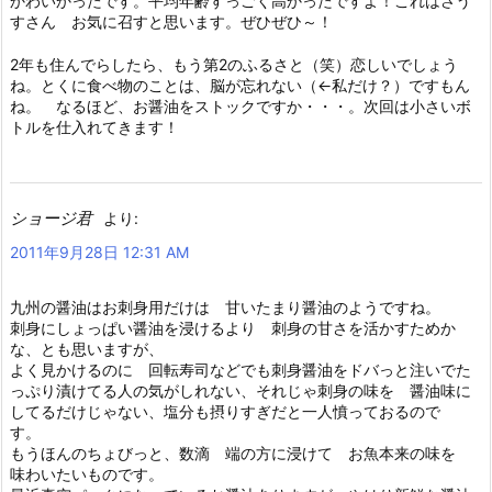
かわいかったです。平均年齢すっごく高かったですよ！これはさう
すさん お気に召すと思います。ぜひぜひ～！
2年も住んでらしたら、もう第2のふるさと（笑）恋しいでしょう
ね。とくに食べ物のことは、脳が忘れない（←私だけ？）ですもん
ね。 なるほど、お醤油をストックですか・・・。次回は小さいボ
トルを仕入れてきます！
ショージ君
より:
2011年9月28日 12:31 AM
九州の醤油はお刺身用だけは 甘いたまり醤油のようですね。
刺身にしょっぱい醤油を浸けるより 刺身の甘さを活かすためか
な、とも思いますが、
よく見かけるのに 回転寿司などでも刺身醤油をドバっと注いでた
っぷり漬けてる人の気がしれない、それじゃ刺身の味を 醤油味に
してるだけじゃない、塩分も摂りすぎだと一人憤っておるので
す。
もうほんのちょびっと、数滴 端の方に浸けて お魚本来の味を
味わいたいものです。