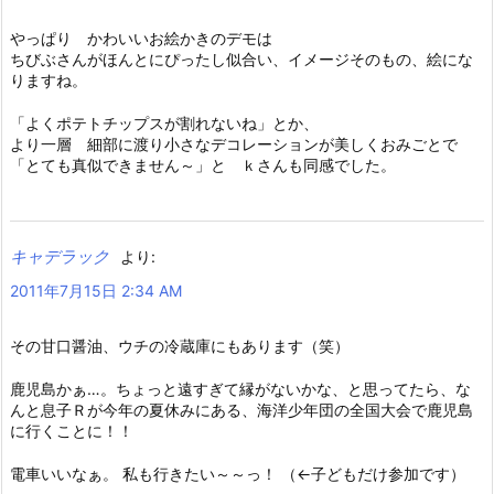
やっぱり かわいいお絵かきのデモは
ちびぶさんがほんとにぴったし似合い、イメージそのもの、絵にな
りますね。
「よくポテトチップスが割れないね」とか、
より一層 細部に渡り小さなデコレーションが美しくおみごとで
「とても真似できません～」と ｋさんも同感でした。
キャデラック
より:
2011年7月15日 2:34 AM
その甘口醤油、ウチの冷蔵庫にもあります（笑）
鹿児島かぁ…。ちょっと遠すぎて縁がないかな、と思ってたら、な
んと息子Ｒが今年の夏休みにある、海洋少年団の全国大会で鹿児島
に行くことに！！
電車いいなぁ。 私も行きたい～～っ！ （←子どもだけ参加です）