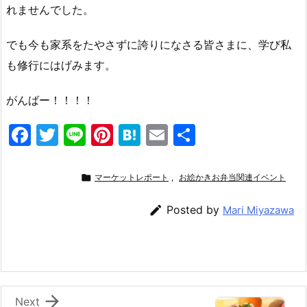
れませんでした。
でも今も家系をたやさずに誇りになさる皆さまに、学び私
も修行にはげみます。
がんばー！！！！
F
T
Li
Pi
H
E
共
a
w
n
nt
at
m
有
c
itt
e
er
e
ai

マーケットレポート
,
お絵かきお弁当関連イベント
e
er
e
n
l

Posted by
Mari Miyazawa
b
st
a
o
o
k

Next