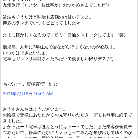
九州旅行（←いや、お仕事か）おつかめさまでした(^^)
醤油もそうだけど味噌も麦麹のは甘いデスよ。
博多のランチでいつもビビってましたｗ
たまに懐かしくなるので、超ミニ醤油をストックしてます（笑）
鹿児島。九州に2年住んで居ながら行ってないのが心残り。
いつかは行きたいなぁ。
電車もガッツリ堪能されたみたいで羨ましい限りデス(^^)
ちびぶー：宮澤真理
より:
2011年7月18日 10:01 AM
さうすさんおはようございます。
お陰様で皆様にあたたかくお見守りいただき、デモも無事に終了で
きました。
よかったー！電車はほんとうにキュートでした。また乗客が全員テ
ツみたいで、停車のたびにカメラもってみんな飛び出してゆくのが