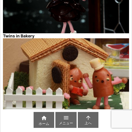
Twins in Bakery



メニュー
上へ
ホーム