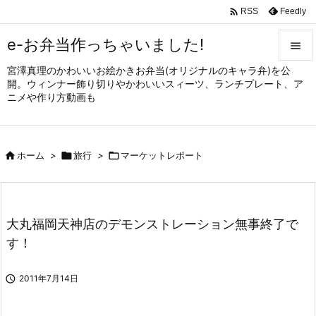

Feedly
RSS
e-お弁当作っちゃいました!

宮澤真理のかわいいお絵かきお弁当(オリジナルのキャラ弁)を公

開。ウィンナー飾り切りやかわいいスィーツ、ランチプレート、ア
メニュ
ニメや作り方動画も

サイド


ホーム
>

旅行
>

マーケットレポート
前へ

次へ

大丸福岡天神店のデモンストレーション無事終了で
検索
す！

2011年7月14日