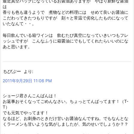
最近真空パックになっているお醤油ありますが やはり新鮮な醤油
は
香りも色も違うようで 煮物などの料理には せめて良いお醤油に
こだわってきたつもりですが 刻々と常温で劣化したものになって
いたなんて・・。
毎日飲んでいる箱ワインは 飲むたび真空になっていきいつもフレ
ッシュですが こんなふうに箱醤油にでもしてくれたらいいのにな
あと思います。
ちびぶー
より:
2011年9月29日 11:06 PM
ショージ君さんこんばんは！
お返事おそくなってごめんなさい。ちょっとてんぱってます！（T-
T）
でも元気でやってます！
なるほど、お刺身のときだけ甘いお醤油なんですね。でもなんとな
くラーメンも甘いような気がしましたが、気のせいでしょうか？？