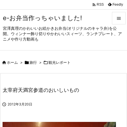

Feedly
RSS
e-お弁当作っちゃいました!

宮澤真理のかわいいお絵かきお弁当(オリジナルのキャラ弁)を公

開。ウィンナー飾り切りやかわいいスィーツ、ランチプレート、ア
メニュ
ニメや作り方動画も

サイド


ホーム
>

旅行
>

観光レポート
前へ

次へ

太宰府天満宮参道のおいしいもの
検索

2012年3月20日