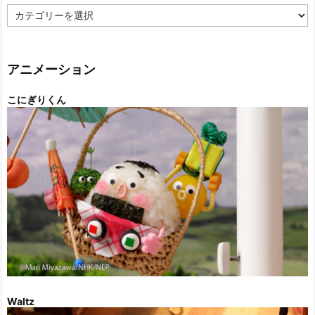
カ
テ
ゴ
リ
ー
アニメーション
こにぎりくん
Waltz