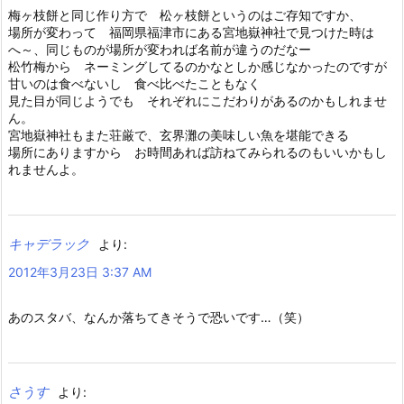
梅ヶ枝餅と同じ作り方で 松ヶ枝餅というのはご存知ですか、
場所が変わって 福岡県福津市にある宮地嶽神社で見つけた時は
へ～、同じものが場所が変われば名前が違うのだなー
松竹梅から ネーミングしてるのかなとしか感じなかったのですが
甘いのは食べないし 食べ比べたこともなく
見た目が同じようでも それぞれにこだわりがあるのかもしれませ
ん。
宮地嶽神社もまた荘厳で、玄界灘の美味しい魚を堪能できる
場所にありますから お時間あれば訪ねてみられるのもいいかもし
れませんよ。
キャデラック
より:
2012年3月23日 3:37 AM
あのスタバ、なんか落ちてきそうで恐いです…（笑）
さうす
より: