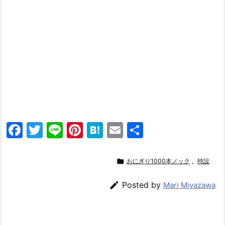
F
T
Li
Pi
H
E
共
a
w
n
nt
at
m
有
c
itt
e
er
e
ai

おにぎり1000本ノック
,
特設
e
er
e
n
l

Posted by
Mari Miyazawa
b
st
a
o