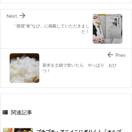
o
k

Next
「懸賞”食”なび」に掲載していただきまし
た！

Prev
新米を土鍋で炊いたら やっぱり おひ
つ！

関連記事
プチプチ・アニメこにぎりくん「オルゴ