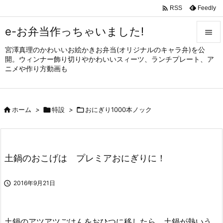

Feedly
RSS
e-お弁当作っちゃいました!

宮澤真理のかわいいお絵かきお弁当(オリジナルのキャラ弁)を公

開。ウィンナー飾り切りやかわいいスィーツ、ランチプレート、ア
メニュ
ニメや作り方動画も

サイド


ホーム
>

特設
>

おにぎり1000本ノック
前へ

次へ

土鍋のおこげは プレミアおにぎりに！
検索

2016年9月21日
土鍋のアツアツごはんをおひつに移したら、土鍋が熱いう