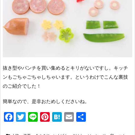
抜き型やパンチを買い集めるとキリがないですし。キッチ
ンもごちゃごちゃしちゃいます。というわけでこんな裏技
のご紹介でした！
簡単なので、是非おためしくださいね。
F
T
Li
Pi
H
E
共
a
w
n
nt
at
m
有