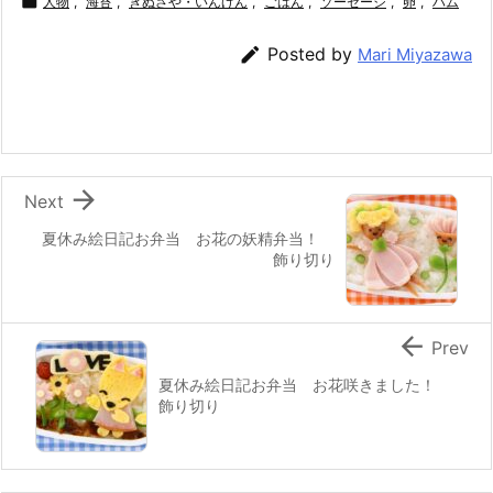
c
itt
e
er
e
ai

人物
,
海苔
,
きぬさや・いんげん
,
ごはん
,
ソーセージ
,
卵
,
ハム
e
er
e
n
l

Posted by
Mari Miyazawa
b
st
a
o
o
k

Next
夏休み絵日記お弁当 お花の妖精弁当！
飾り切り

Prev
夏休み絵日記お弁当 お花咲きました！
飾り切り