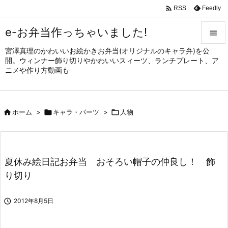

Feedly
RSS
e-お弁当作っちゃいました!

宮澤真理のかわいいお絵かきお弁当(オリジナルのキャラ弁)を公

開。ウィンナー飾り切りやかわいいスィーツ、ランチプレート、ア
メニュ
ニメや作り方動画も

サイド


ホーム
>

キャラ・パーツ
>

人物
前へ

次へ

夏休み絵日記お弁当 おそろい帽子の仲良し！ 飾
検索
り切り

2012年8月5日