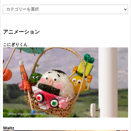
カ
テ
ゴ
リ
ー
アニメーション
こにぎりくん
Waltz