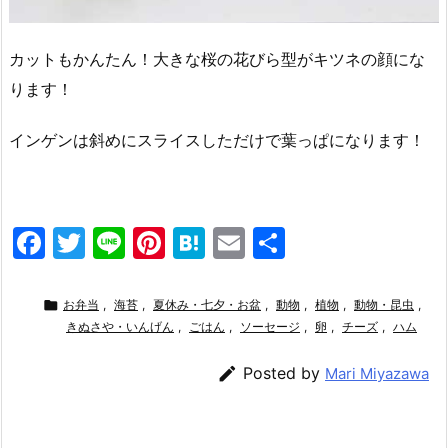
カットもかんたん！大きな桜の花びら型がキツネの顔にな
ります！
インゲンは斜めにスライスしただけで葉っぱになります！
F
T
Li
Pi
H
E
共
a
w
n
nt
at
m
有
c
itt
e
er
e
ai

お弁当
,
海苔
,
夏休み・七夕・お盆
,
動物
,
植物
,
動物・昆虫
,
e
きぬさや・いんげん
er
e
,
ごはん
n
,
ソーセージ
l
,
卵
,
チーズ
,
ハム
b
st
a

Posted by
Mari Miyazawa
o
o