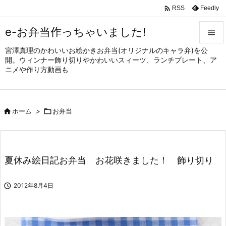

Feedly
RSS
e-お弁当作っちゃいました!

宮澤真理のかわいいお絵かきお弁当(オリジナルのキャラ弁)を公

開。ウィンナー飾り切りやかわいいスィーツ、ランチプレート、ア
メニュ
ニメや作り方動画も

サイド


ホーム
>

お弁当
前へ

次へ

夏休み絵日記お弁当 お花咲きました！ 飾り切り
検索

2012年8月4日