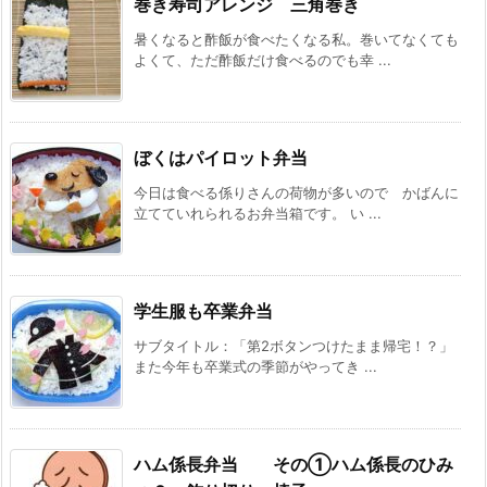
巻き寿司アレンジ 三角巻き
暑くなると酢飯が食べたくなる私。巻いてなくても
よくて、ただ酢飯だけ食べるのでも幸 ...
ぼくはパイロット弁当
今日は食べる係りさんの荷物が多いので かばんに
立てていれられるお弁当箱です。 い ...
学生服も卒業弁当
サブタイトル：「第2ボタンつけたまま帰宅！？」
また今年も卒業式の季節がやってき ...
ハム係長弁当 その①ハム係長のひみ