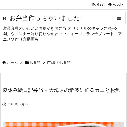

Feedly
RSS
e-お弁当作っちゃいました!

宮澤真理のかわいいお絵かきお弁当(オリジナルのキャラ弁)を公

開。ウィンナー飾り切りやかわいいスィーツ、ランチプレート、ア
メニュ
ニメや作り方動画も

サイド


ホーム
>

お弁当
>

夏のお弁当
前へ

次へ

夏休み絵日記弁当 – 大海原の荒波に踊るカニとお魚
検索

2013年8月18日