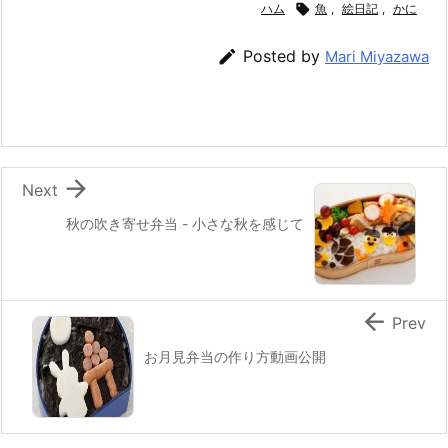
e
er
e
n
l
ハム

魚
,
絵日記
,
かに
b
st
a

Posted by
Mari Miyazawa
o
o
k

Next
秋の吹き寄せ弁当 - 小さな秋を感じて

Prev
お月見弁当の作り方動画公開