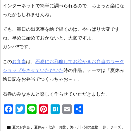
インターネットで簡単に調べられるので、ちょっと楽にな
ったかもしれませんね。
でも、毎日の出来事を絵で描くのは、やっぱり大変です
ね。早めに始めておかないと、大変ですよ。
ガンバ!!です。
この
お弁当
は、
石巻にお邪魔してお絵かきお弁当のワーク
ショップをさせていただいた
時の作品。テーマは「夏休み
絵日記をお弁当でつくっちゃお－」。
石巻のみなさんと楽しく作らせていただきました。
F
T
Li
Pi
H
E
共
a
w
n
nt
at
m
有
c
itt
e
er
e
ai

夏のお弁当
,
夏休み・七夕・お盆
,
海・川・湖の生物
,
卵
,
チーズ
,