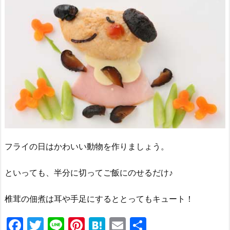
フライの日はかわいい動物を作りましょう。
といっても、半分に切ってご飯にのせるだけ♪
椎茸の佃煮は耳や手足にするととってもキュート！
F
T
Li
Pi
H
E
共