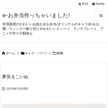

Feedly
RSS
e-お弁当作っちゃいました!

宮澤真理のかわいいお絵かきお弁当(オリジナルのキャラ弁)を公

開。ウィンナー飾り切りやかわいいスィーツ、ランチプレート、ア
メニュ
ニメや作り方動画も

サイド


ホーム
>

キャラ・パーツ
>

動物
前へ

次へ

夢見るこいぬ
検索

2013年11月16日