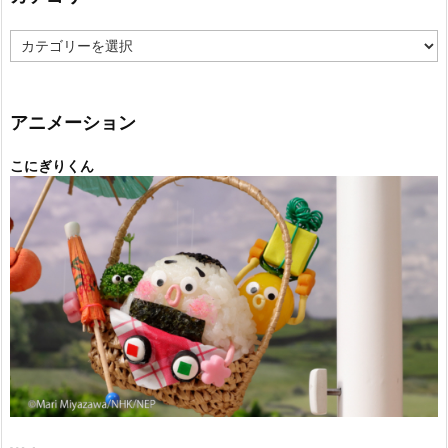
カ
テ
ゴ
リ
ー
アニメーション
こにぎりくん