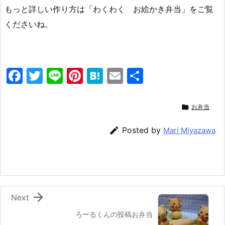
もっと詳しい作り方は「わくわく お絵かき弁当」をご覧
くださいね。
F
T
Li
Pi
H
E
共
a
w
n
nt
at
m
有
c
itt
e
er
e
ai

お弁当
e
er
e
n
l

Posted by
Mari Miyazawa
b
st
a
o
o
k

Next
ろーるくんの投稿お弁当