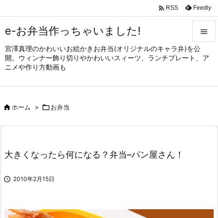

Feedly
RSS
e-お弁当作っちゃいました!

宮澤真理のかわいいお絵かきお弁当(オリジナルのキャラ弁)を公

開。ウィンナー飾り切りやかわいいスィーツ、ランチプレート、ア
メニュ
ニメや作り方動画も

サイド


ホーム
>

お弁当
前へ

次へ

大きくなったら何になる？弁当–パン屋さん！
検索

2010年2月15日