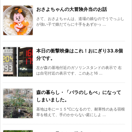
おさよちゃんの大冒険弁当のお話
さて、おさよちゃんは、道場の娘なのでうでっぷし
が強い子で娘だてらに十手をあずかっ ...
本日の衝撃映像はこれ！おにぎり33.8個
分です。
左が森の基地付近のガソリンスタンドの表示で 右
は自宅付近の表示です、このあと16 ...
森の暮らし・「バラのしもべ」になって
しまいました。
基地は冬にー１５℃になるので、耐寒性のある宿根
草を植えて、手のかからない庭にしよ ...