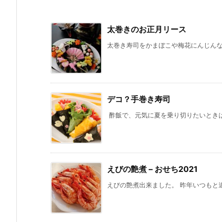
太巻きのお正月リース
太巻き寿司をかまぼこや梅花にんじんなど
デコ？手巻き寿司
酢飯で、元気に夏を乗り切りたいときは、
えびの艶煮 – おせち2021
えびの艶煮出来ました。 昨年いつもと違