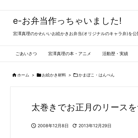
e-お弁当作っちゃいました!
宮澤真理のかわいいお絵かきお弁当(オリジナルのキャラ弁)を
ごあいさつ
宮澤真理の本・アニメ
活動歴・実績

ホーム
>

お絵かき材料
>

かまぼこ・はんぺん
太巻きでお正月のリースを

2008年12月8日

2013年12月29日