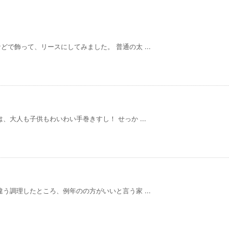
で飾って、リースにしてみました。 普通の太 ...
大人も子供もわいわい手巻きすし！ せっか ...
う調理したところ、例年のの方がいいと言う家 ...