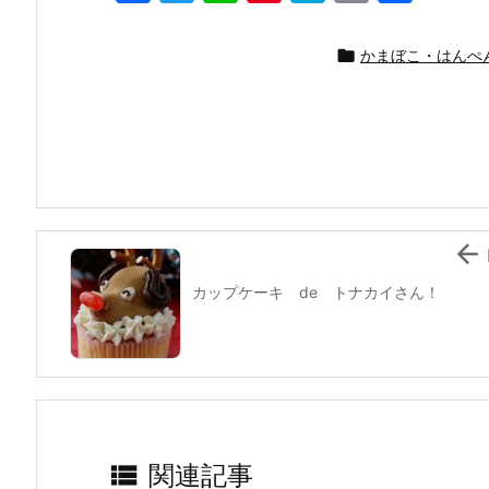
a
w
n
nt
at
m
有
c
itt
e
er
e
ai

かまぼこ・はんぺ
e
er
e
n
l
b
st
a
o
o
k

カップケーキ de トナカイさん！

関連記事