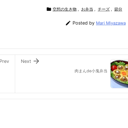

空想の生き物
,
お弁当
,
チーズ
,
節分

Posted by
Mari Miyazawa

Prev
Next
肉まんde小鬼弁当