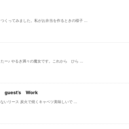
くってみました。私がお弁当を作るときの様子 ...
ー♪ やるき満々の魔女です。これから ひら ...
guest’s Work
 炭火で焼くキャベツ美味しいで ...