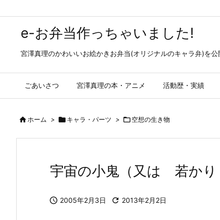
e-お弁当作っちゃいました!
宮澤真理のかわいいお絵かきお弁当(オリジナルのキャラ弁)を
ごあいさつ
宮澤真理の本・アニメ
活動歴・実績

ホーム
>

キャラ・パーツ
>

空想の生き物
宇宙の小鬼（又は 若かり

2005年2月3日

2013年2月2日