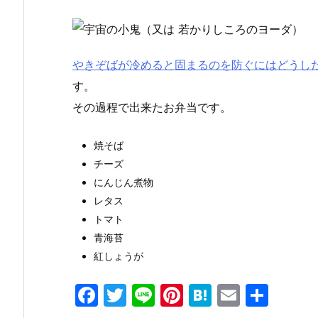
やきぞばが冷めると固まるのを防ぐにはどうし
す。
その過程で出来たお弁当です。
焼そば
チーズ
にんじん煮物
レタス
トマト
青海苔
紅しょうが
F
T
Li
Pi
H
E
共
a
w
n
nt
at
m
有