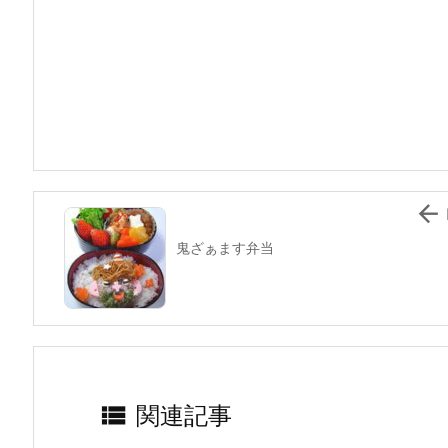
c
itt
e
er
e
ai
e
er
e
n
l
b
st
a
o
o
k

鬼ざぁます弁当

関連記事