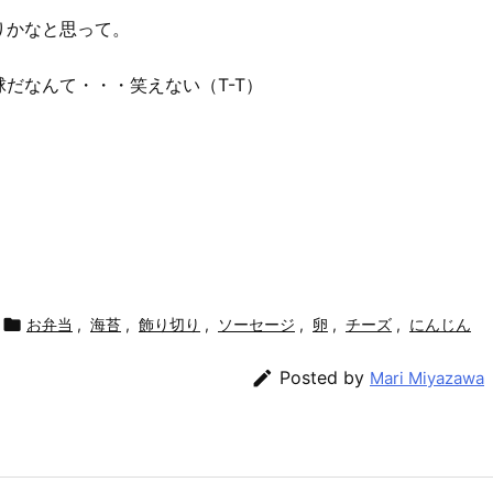
りかなと思って。
だなんて・・・笑えない（T-T）

お弁当
,
海苔
,
飾り切り
,
ソーセージ
,
卵
,
チーズ
,
にんじん

Posted by
Mari Miyazawa