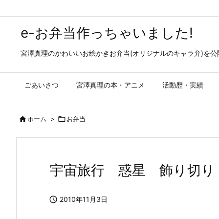
e-お弁当作っちゃいました!
宮澤真理のかわいいお絵かきお弁当(オリジナルのキャラ弁)を
ごあいさつ
宮澤真理の本・アニメ
活動歴・実績

ホーム
>

お弁当
宇宙旅行 惑星 飾り切り

2010年11月3日