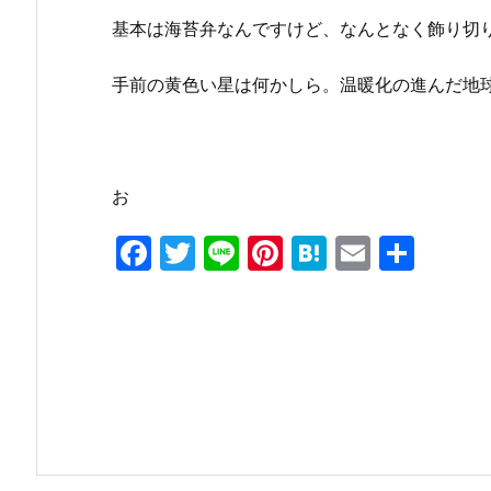
基本は海苔弁なんですけど、なんとなく飾り切
手前の黄色い星は何かしら。温暖化の進んだ地球
お
F
T
Li
Pi
H
E
共
a
w
n
nt
at
m
有
c
itt
e
er
e
ai
e
er
e
n
l
b
st
a
o
o