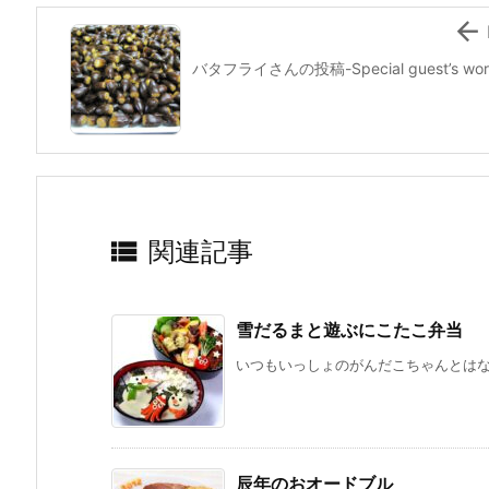
k

バタフライさんの投稿-Special guest’s w

関連記事
雪だるまと遊ぶにこたこ弁当
いつもいっしょのがんだこちゃんとはなれ
辰年のおオードブル