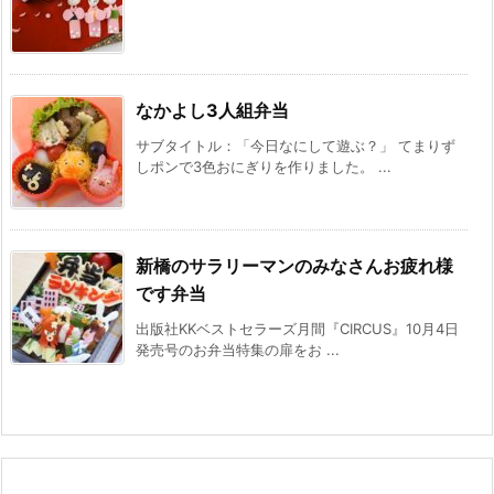
なかよし3人組弁当
サブタイトル：「今日なにして遊ぶ？」 てまりず
しポンで3色おにぎりを作りました。 ...
新橋のサラリーマンのみなさんお疲れ様
です弁当
出版社KKベストセラーズ月間『CIRCUS』10月4日
発売号のお弁当特集の扉をお ...