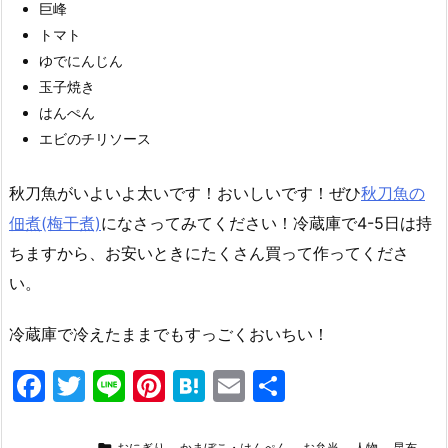
巨峰
トマト
ゆでにんじん
玉子焼き
はんぺん
エビのチリソース
秋刀魚がいよいよ太いです！おいしいです！ぜひ
秋刀魚の
佃煮(梅干煮)
になさってみてください！冷蔵庫で4-5日は持
ちますから、お安いときにたくさん買って作ってくださ
い。
冷蔵庫で冷えたままでもすっごくおいちい！
F
T
Li
Pi
H
E
共
a
w
n
nt
at
m
有

おにぎり
,
かまぼこ・はんぺん
,
お弁当
,
人物
,
昆布