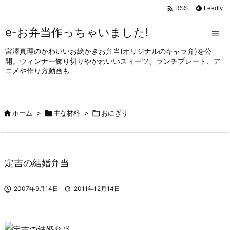

Feedly
RSS
e-お弁当作っちゃいました!

宮澤真理のかわいいお絵かきお弁当(オリジナルのキャラ弁)を公

開。ウィンナー飾り切りやかわいいスィーツ、ランチプレート、ア
メニュ
ニメや作り方動画も

サイド


ホーム
>

主な材料
>

おにぎり
前へ

次へ

定吉の結婚弁当
検索

2007年9月14日

2011年12月14日