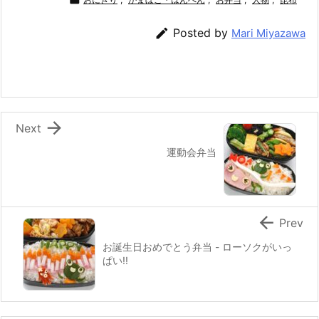
c
itt
e
er
e
ai
e
er
e
n
l

Posted by
Mari Miyazawa
b
st
a
o
o
k

Next
運動会弁当

Prev
お誕生日おめでとう弁当 - ローソクがいっ
ぱい!!