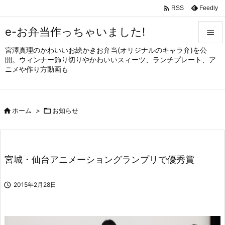

Feedly
RSS
e-お弁当作っちゃいました!

宮澤真理のかわいいお絵かきお弁当(オリジナルのキャラ弁)を公

開。ウィンナー飾り切りやかわいいスィーツ、ランチプレート、ア
メニュ
ニメや作り方動画も

サイド


ホーム
>

お知らせ
前へ

次へ

宮城・仙台アニメーショングランプリで優秀賞
検索

2015年2月28日