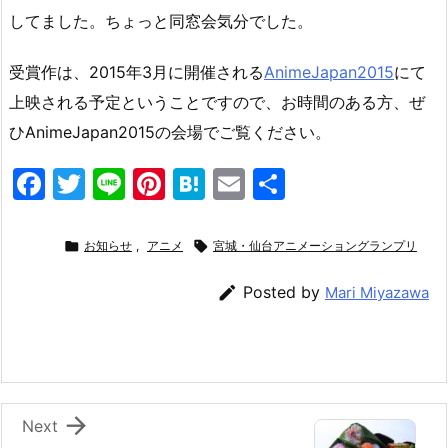
してました。ちょっと同窓会気分でした。
受賞作は、2015年3月に開催される
AnimeJapan2015
にて
上映される予定ということですので、お時間のある方、ぜ
ひAnimeJapan2015の会場でご覧ください。
F
T
Li
Pi
H
E
共
a
w
n
nt
at
m
有
c
itt
e
er
e
ai

お知らせ
,
アニメ

宮城・仙台アニメーショングランプリ
e
er
e
n
l

Posted by
Mari Miyazawa
b
st
a
o
o
k

Next