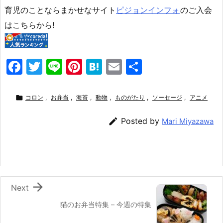
育児のことならまかせなサイト
ピジョンインフォ
のご入会
はこちらから!
F
T
Li
Pi
H
E
共
a
w
n
nt
at
m
有
c
itt
e
er
e
ai

コロン
,
お弁当
,
海苔
,
動物
,
ものがたり
,
ソーセージ
,
アニメ
e
er
e
n
l

Posted by
Mari Miyazawa
b
st
a
o
o
k

Next
猫のお弁当特集 – 今週の特集