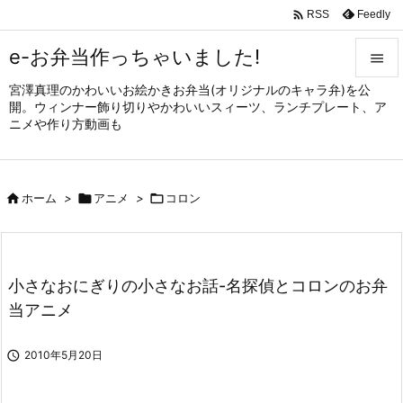

Feedly
RSS
e-お弁当作っちゃいました!

宮澤真理のかわいいお絵かきお弁当(オリジナルのキャラ弁)を公

開。ウィンナー飾り切りやかわいいスィーツ、ランチプレート、ア
メニュ
ニメや作り方動画も

サイド


ホーム
>

アニメ
>

コロン
前へ

次へ

小さなおにぎりの小さなお話-名探偵とコロンのお弁
検索
当アニメ

2010年5月20日