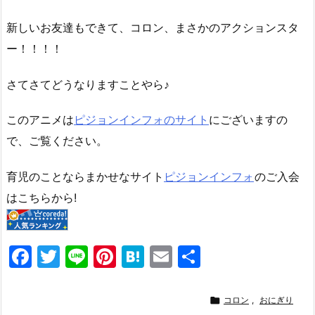
新しいお友達もできて、コロン、まさかのアクションスタ
ー！！！！
さてさてどうなりますことやら♪
このアニメは
ピジョンインフォのサイト
にございますの
で、ご覧ください。
育児のことならまかせなサイト
ピジョンインフォ
のご入会
はこちらから!
F
T
Li
Pi
H
E
共
a
w
n
nt
at
m
有
c
itt
e
er
e
ai

コロン
,
おにぎり