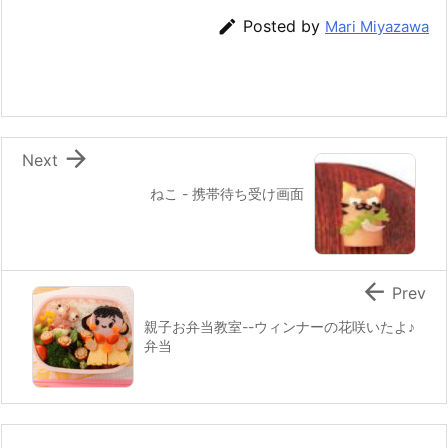
e
er
e
n
l

Posted by
Mari Miyazawa
b
st
a
o
o
k

Next
ねこ - 携帯待ち受け画面

Prev
親子お弁当教室--ウィンナーの花咲いたよ♪
弁当