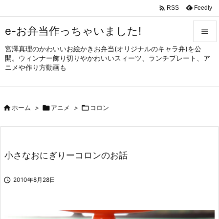

Feedly
RSS
e-お弁当作っちゃいました!

宮澤真理のかわいいお絵かきお弁当(オリジナルのキャラ弁)を公

開。ウィンナー飾り切りやかわいいスィーツ、ランチプレート、ア
メニュ
ニメや作り方動画も

サイド


ホーム
>

アニメ
>

コロン
前へ

次へ

小さなおにぎりーコロンのお話
検索

2010年8月28日