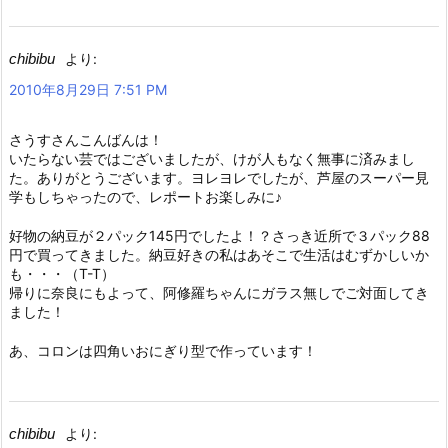
chibibu
より:
2010年8月29日 7:51 PM
さうすさんこんばんは！
いたらない芸ではございましたが、けが人もなく無事に済みまし
た。ありがとうございます。ヨレヨレでしたが、芦屋のスーパー見
学もしちゃったので、レポートお楽しみに♪
好物の納豆が２パック145円でしたよ！？さっき近所で３パック88
円で買ってきました。納豆好きの私はあそこで生活はむずかしいか
も・・・（T-T）
帰りに奈良にもよって、阿修羅ちゃんにガラス無しでご対面してき
ました！
あ、コロンは四角いおにぎり型で作っています！
chibibu
より: