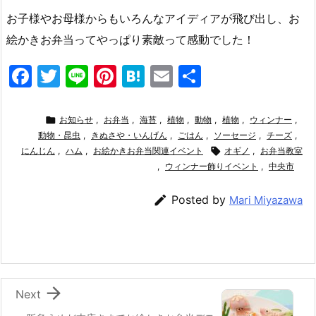
お子様やお母様からもいろんなアイディアが飛び出し、お
絵かきお弁当ってやっぱり素敵って感動でした！
F
T
Li
Pi
H
E
共
a
w
n
nt
at
m
有
c
itt
e
er
e
ai

お知らせ
,
お弁当
,
海苔
,
植物
,
動物
,
植物
,
ウィンナー
,
e
動物・昆虫
er
,
きぬさや・いんげん
e
n
,
l
ごはん
,
ソーセージ
,
チーズ
,
にんじん
,
ハム
,
お絵かきお弁当関連イベント

オギノ
,
お弁当教室
b
st
a
,
ウィンナー飾りイベント
,
中央市
o

Posted by
Mari Miyazawa
o
k

Next