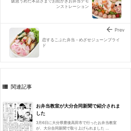
阪急うめだ本店さまでお絵かきお弁当デモ
ンストレーション

Prev
恋するこぶた弁当 - めざせジューンブライ
ド

関連記事
お弁当教室が大分合同新聞で紹介されま
した
3月6日に大分県豊後高田市で行ったお弁当教室
が、大分合同新聞で取り上げられました ...