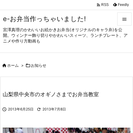

Feedly
RSS
e-お弁当作っちゃいました!

宮澤真理のかわいいお絵かきお弁当(オリジナルのキャラ弁)を公

開。ウィンナー飾り切りやかわいいスィーツ、ランチプレート、ア
メニュ
ニメや作り方動画も

サイド


ホーム
>

お知らせ
前へ

次へ

山梨県中央市のオギノさまでお弁当教室
検索

2013年6月25日

2013年7月8日