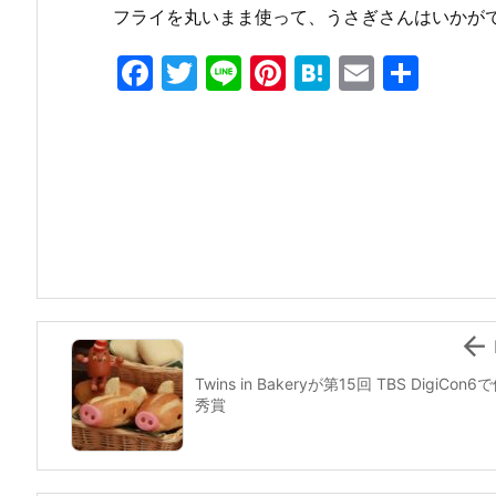
フライを丸いまま使って、うさぎさんはいかが
F
T
Li
Pi
H
E
共
a
w
n
nt
at
m
有
c
itt
e
er
e
ai
e
er
e
n
l
b
st
a
o
o
k

Twins in Bakeryが第15回 TBS DigiCon6
秀賞