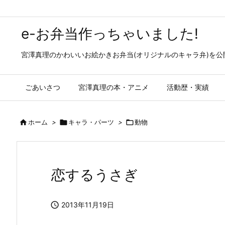
e-お弁当作っちゃいました!
宮澤真理のかわいいお絵かきお弁当(オリジナルのキャラ弁)を
ごあいさつ
宮澤真理の本・アニメ
活動歴・実績

ホーム
>

キャラ・パーツ
>

動物
恋するうさぎ

2013年11月19日