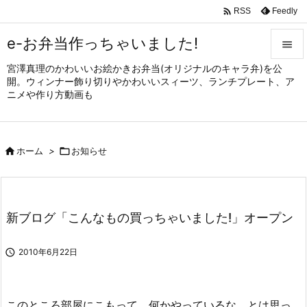

Feedly
RSS
e-お弁当作っちゃいました!

宮澤真理のかわいいお絵かきお弁当(オリジナルのキャラ弁)を公

開。ウィンナー飾り切りやかわいいスィーツ、ランチプレート、ア
メニュ
ニメや作り方動画も

サイド


ホーム
>

お知らせ
前へ

次へ

新ブログ「こんなもの買っちゃいました!」オープン
検索

2010年6月22日
このところ部屋にこもって、何かやっているな、とは思っ