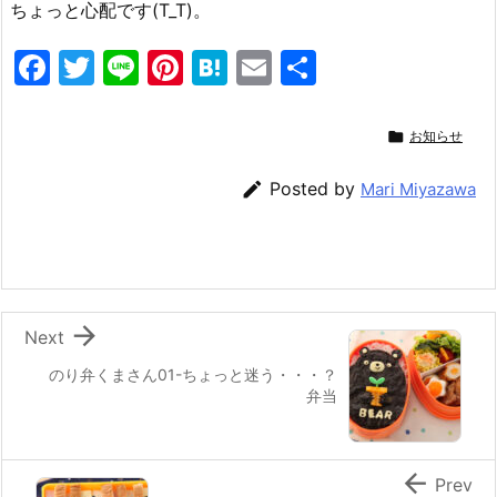
ちょっと心配です(T_T)。
F
T
Li
Pi
H
E
共
a
w
n
nt
at
m
有
c
itt
e
er
e
ai

お知らせ
e
er
e
n
l

Posted by
Mari Miyazawa
b
st
a
o
o
k

Next
のり弁くまさん01-ちょっと迷う・・・？
弁当

Prev