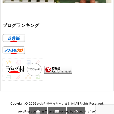
ブログランキング
Copyright ©
2026
e-お弁当作っちゃいました!
All Rights Reserved.



WordPress Luxeritas Theme is provided by "
Thought is free
".