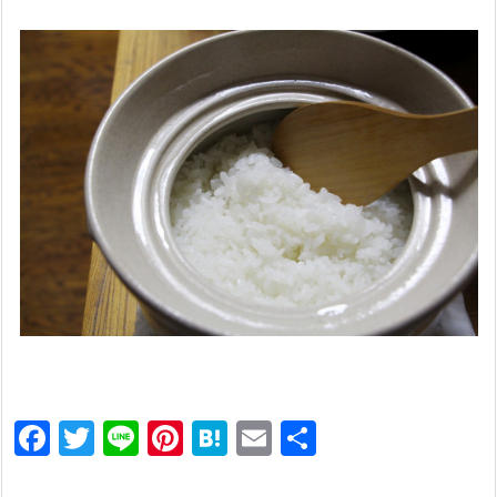
F
T
Li
Pi
H
E
共
a
w
n
nt
at
m
有