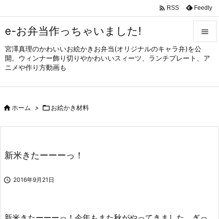

Feedly
RSS
e-お弁当作っちゃいました!

宮澤真理のかわいいお絵かきお弁当(オリジナルのキャラ弁)を公

開。ウィンナー飾り切りやかわいいスィーツ、ランチプレート、ア
メニュ
ニメや作り方動画も

サイド


ホーム
>

お絵かき材料
前へ

次へ

新米きたーーーっ！
検索

2016年9月21日
新米きたーーーっ！今年もまた秋がやってきました。ぎっ