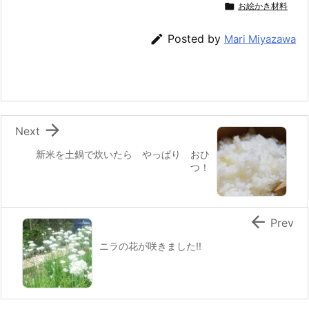
c
itt
e
er
e
ai

お絵かき材料
e
er
e
n
l

Posted by
Mari Miyazawa
b
st
a
o
o
k

Next
新米を土鍋で炊いたら やっぱり おひ
つ！

Prev
ニラの花が咲きました!!