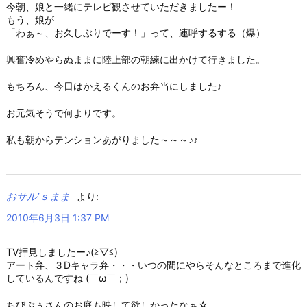
今朝、娘と一緒にテレビ観させていただきましたー！
もう、娘が
「わぁ～、お久しぶりでーす！」って、連呼するする（爆）
興奮冷めやらぬままに陸上部の朝練に出かけて行きました。
もちろん、今日はかえるくんのお弁当にしました♪
お元気そうで何よりです。
私も朝からテンションあがりました～～～♪♪
おサル’ｓまま
より:
2010年6月3日 1:37 PM
TV拝見しましたー♪(≧▽≦)
アート弁、３Dキャラ弁・・・いつの間にやらそんなところまで進化
しているんですね (￣ω￣；)
ちびぷぅさんのお庭も映して欲しかったなぁ☆