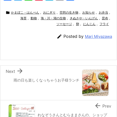
a
w
n
nt
at
m
有
c
itt
e
er
e
ai

かまぼこ・はんぺん
,
おにぎり
,
空想の生き物
,
お知らせ
,
お弁当
,
e
海苔
er
,
動物
,
海・川・湖の生物
e
n
l
,
きぬさや・いんげん
,
昆布
,
ソーセージ
,
卵
,
にんじん
,
フライ
b
st
a
o

Posted by
Mari Miyazawa
o
k

Next
雨の日も楽しくなっちゃうお子様ランチ

Prev
れなぞうさんとむらままさんの、ショップ