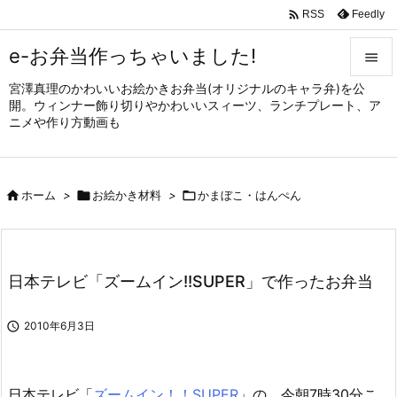

Feedly
RSS
e-お弁当作っちゃいました!

宮澤真理のかわいいお絵かきお弁当(オリジナルのキャラ弁)を公

開。ウィンナー飾り切りやかわいいスィーツ、ランチプレート、ア
メニュ
ニメや作り方動画も

サイド


ホーム
>

お絵かき材料
>

かまぼこ・はんぺん
前へ

次へ

日本テレビ「ズームイン!!SUPER」で作ったお弁当
検索

2010年6月3日
日本テレビ「
ズームイン！！SUPER
」の、今朝7時30分こ