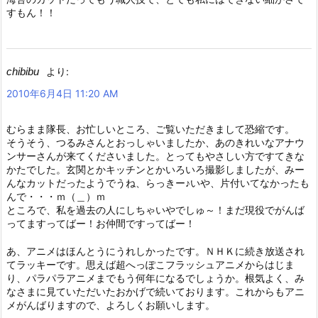
すもん！！
chibibu
より:
2010年6月4日 11:20 AM
むらまま隊長、お忙しいところ、ご覧いただきまして恐縮です。
そうそう、つるみさんとおっしゃいましたか、あのきれいなアナウ
ンサーさんが来てくださいました。とってもやさしい方ですてきな
かたでした。玄関とかキッチンとかいろいろ撮影しましたが、みー
んなカットだったようでうね、らっきー♪いや、片付いてなかったも
んで・・・ｍ（＿）ｍ
ところで、私を過去の人にしちゃいやでしゅ～！まだ現役でがんば
ってますってばー！お仲間ですってばー！
あ、アニメはほんとうにうれしかったです。ＮＨＫに続き放送され
てラッキーです。思えば超へっぽこフラッシュアニメからはじま
り、パラパラアニメまでもう何年になるでしょうか。根気よく、み
なさまに見ていただいたおかげで続いております。これからもアニ
メがんばりますので、よろしくお願いします。