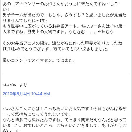
あの、アナウンサーのお姉さんがおうちに来たんですね～しご
い！！
男子チームが出たので、もしや、さうすも？と思いましたが見当た
りませんでしたね～(笑)
もう世界中に広がっているお弁当アート。ちびぶーさんはその第一
人者ですね。歴史上の人物ですわ。なむなむ。。。←拝むな
あのお弁当アニメの紹介。涙ながらに作った甲斐がありましたね
(T_T)おめでとうござます。観ていてもらい泣きしました。
長いコメントでスイマセン。ではまた。
chibibu
より:
2010年6月4日 10:44 AM
ハルさんこんにちは！こっちあいいお天気です！今日もがんばるぞ
ーって気持ちになってうれしいです。
なんと博多でも流れたんですね、てっきり関東だえなんだと思って
いました。お忙しいところ、ごらんいただきまして、ありがとうご
ざいます。