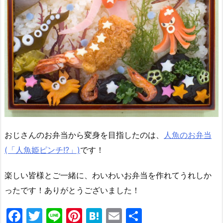
おじさんのお弁当から変身を目指したのは、
人魚のお弁当
(「人魚姫ピンチ!?」)
です！
楽しい皆様とご一緒に、わいわいお弁当を作れてうれしか
ったです！ありがとうございました！
F
T
Li
Pi
H
E
共