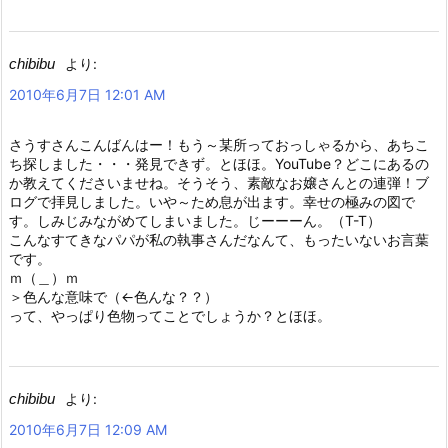
chibibu
より:
2010年6月7日 12:01 AM
さうすさんこんばんはー！もう～某所っておっしゃるから、あちこ
ち探しました・・・発見できず。とほほ。YouTube？どこにあるの
か教えてくださいませね。そうそう、素敵なお嬢さんとの連弾！ブ
ログで拝見しました。いや～ため息が出ます。幸せの極みの図で
す。しみじみながめてしまいました。じーーーん。（T-T）
こんなすてきなパパが私の執事さんだなんて、もったいないお言葉
です。
ｍ（＿）ｍ
＞色んな意味で（←色んな？？）
って、やっぱり色物ってことでしょうか？とほほ。
chibibu
より:
2010年6月7日 12:09 AM