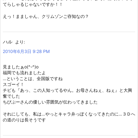
てらしゃるじゃないですか！！
えっ！まましゃん、クリムゾンご存知なの？
ハル
より:
2010年6月3日 9:28 PM
見ましたぁo(^-^)o
福岡でも流れましたよ
…ということは、全国版ですね
スゴーイ！
チビも『あっ、この人知ってるやん。お母さんねぇ、ねぇ』と大興
奮でした
ちびぶーさんの優しい雰囲気が伝わってきました
それにしても、私は…やっとキャラ弁っぽくなってきたのに…３Ｄへ
の道のりは長そうです