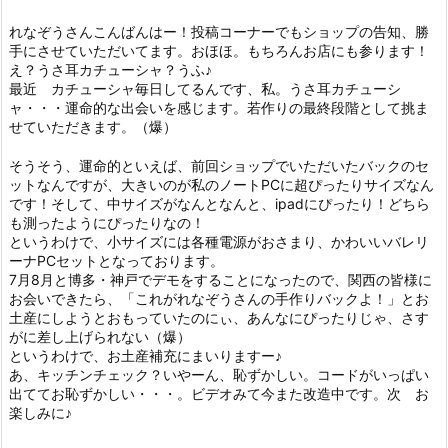
れなぞうさんこんばんはー！投稿コーナーでもショップの告知、勝
手にさせていただいてます。おほほ。もちろんお店にも参ります！
え？うさ耳カチューシャ？うふ♪
最近 カチューシャ毎日してるんです、私。うさ耳カチューシ
ャ・・・運命的な出会いを感じます。若作りの最終段階として挑ま
せていただきます。（爆）
そうそう、運命的といえば、前回ショップでいただいたバックのセ
ットなんですが、大きいのが私のノートPCに超ぴったりサイズなん
です！そして、中サイズがなんとなんと、ipadにぴったり！どちら
も測ったようにぴったりなの！
というわけで、小サイズには各種電源がおさまり、かわいいバレリ
ーナPCセットとなっております。
7月8月と博多・神戸でデモをすることになったので、関西の皆様に
お会いできたら、「これがれなぞうさんの手作りバックよ！」とお
土産にしようとおもっていたのにぃ、あんなにぴったりじゃ、さす
がに差し上げられない（爆）
というわけで、お土産補充にまいりますー♪
あ、キッチンチェック？いやーん、恥ずかしい。コードがいっぱい
出ててお恥ずかしい・・・。ビデオみて今また改造中です。次 お
楽しみに♪