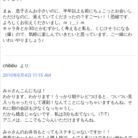
まぁ、息子さんお小さいのに、半年以上も前にちょこっとお会いし
ただけなのに、覚えていてくださったの？すごーい！！恐縮です、
よろしくお伝えくださいまし。ｍ（＿）ｍ
キャラ弁とか3Dとかむずかしく考えると私も、くじけそうになる
（爆）ので、気軽に楽しんでいきたいと思っています。ご一緒にわ
いわいやりましょう♪
chibibu
より:
2010年6月4日 11:15 AM
みゃさんこんにちは！
わかります、わかります！うっかり朝テレビつけると、ついつい見
入っちゃったりして遅刻！なんてことになっちゃいますもんね。そ
れに朝の会話も少なくなっちゃうし。
だから残念じゃないです、私は3分も出てないし（T-T）
アニメは、ここでもごらんいただけますもんね。
みゃさんのお弁当もとってもステキじゃないですか！！
海苔のカットだってもう職人技で、とても私にはできない細かさで