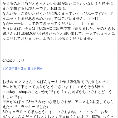
かえるのお弁当だときっといい記録が出たにちがいない！と勝手に
また妄想するちびぶーです。おほほほ。
なんだか、ご覧いただくたびに丸くまっていくちびぶーですが、ダ
イエットもまだあきらめたわけではございません。（T-T）
ながーーーい、目でみてきゃってください。ｍ（＿）ｍ
そういえば、今日はITUDEMOに出先で立ち寄りました。そのときお
嬢さんもITUDEMOがお好きだったと思い出して、一人でちょっとニ
ッコリしておりました。よろしくお伝えくださいませ♪
chibibu
より:
2010年6月3日 8:29 PM
おサル’ｓママさんこんばんはー！手作り強化週間でお忙しいのに、
テレビ見て下さってありがとうございます。（そうそう8日の
oneday shopのこといかがですか？）お恥ずかしいですけど、う
れしいです。
半日がんばって3分？みたいな感じですが、アニメを2本流してもら
えたので、ラッキーでした♪
3Ｄキャラ弁ってほんとうにすごいですよね。・・・って、おサ
ル’ｓママさんだってちょくちょく半立体くらいまで、精巧につくっ