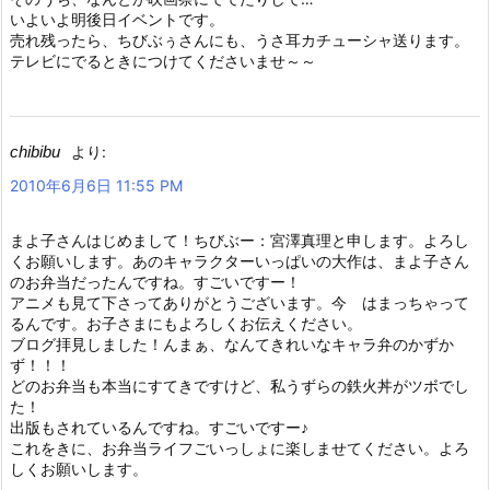
いよいよ明後日イベントです。
売れ残ったら、ちびぶぅさんにも、うさ耳カチューシャ送ります。
テレビにでるときにつけてくださいませ～～
chibibu
より:
2010年6月6日 11:55 PM
まよ子さんはじめまして！ちびぶー：宮澤真理と申します。よろし
くお願いします。あのキャラクターいっぱいの大作は、まよ子さん
のお弁当だったんですね。すごいですー！
アニメも見て下さってありがとうございます。今 はまっちゃって
るんです。お子さまにもよろしくお伝えください。
ブログ拝見しました！んまぁ、なんてきれいなキャラ弁のかずか
ず！！！
どのお弁当も本当にすてきですけど、私うずらの鉄火丼がツボでし
た！
出版もされているんですね。すごいですー♪
これをきに、お弁当ライフごいっしょに楽しませてください。よろ
しくお願いします。