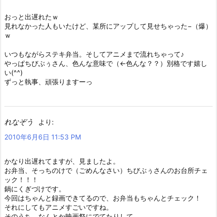
おっと出遅れたｗ
見れなかった人もいたけど、某所にアップして見せちゃった−（爆）
ｗ
いつもながらステキ弁当。そしてアニメまで流れちゃって♪
やっぱちびぶぅさん、色んな意味で（←色んな？？）別格です嬉し
い(^^)
ずっと執事、頑張りますーっ
れなぞう
より:
2010年6月6日 11:53 PM
かなり出遅れてますが、見ましたよ。
お弁当、そっちのけで（ごめんなさい）ちびぶぅさんのお台所チェ
ック！！！
鍋にくぎづけです。
今回はちゃんと録画できてるので、お弁当もちゃんとチェック！
それにしてもアニメすごいですね。
そのうち、なんとか映画祭にでてたりして…