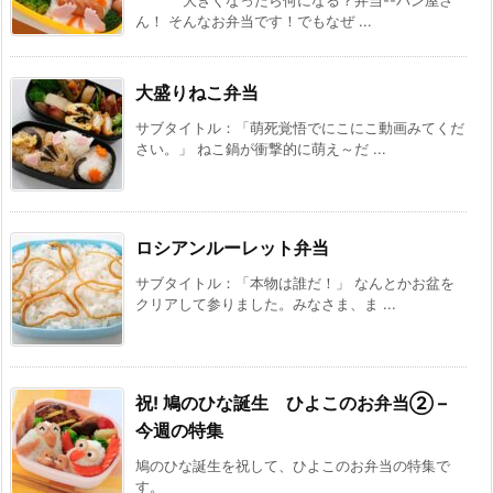
ん！ そんなお弁当です！でもなぜ ...
大盛りねこ弁当
サブタイトル：「萌死覚悟でにこにこ動画みてくだ
さい。」 ねこ鍋が衝撃的に萌え～だ ...
ロシアンルーレット弁当
サブタイトル：「本物は誰だ！」 なんとかお盆を
クリアして参りました。みなさま、ま ...
祝! 鳩のひな誕生 ひよこのお弁当② –
今週の特集
鳩のひな誕生を祝して、ひよこのお弁当の特集で
す。