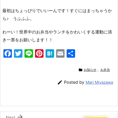
最初はちょっぴりでいいーんです！すぐにはまっちゃうか
ら♪ うふふふ。
わーい！世界中のお弁当やランチをかわいくする運動に清
き一票をお願いします！！
F
T
Li
Pi
H
E
共
a
w
n
nt
at
m
有
c
itt
e
er
e
ai

お知らせ
,
お弁当
e
er
e
n
l

Posted by
Mari Miyazawa
b
st
a
o
o
k

Next