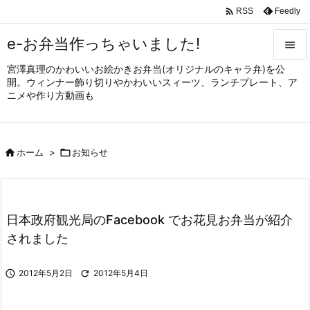

Feedly
RSS
e-お弁当作っちゃいました!

宮澤真理のかわいいお絵かきお弁当(オリジナルのキャラ弁)を公

開。ウィンナー飾り切りやかわいいスィーツ、ランチプレート、ア
メニュ
ニメや作り方動画も

サイド


ホーム
>

お知らせ
前へ

次へ

日本政府観光局のFacebook でお花見お弁当が紹介
検索
されました

2012年5月2日

2012年5月4日