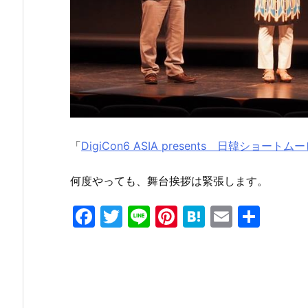
「
DigiCon6 ASIA presents 日韓ショー
何度やっても、舞台挨拶は緊張します。
F
T
Li
Pi
H
E
共
a
w
n
nt
at
m
有
c
itt
e
er
e
ai
e
er
e
n
l
b
st
a