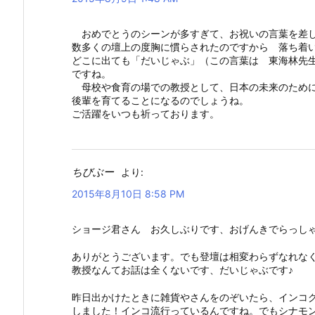
おめでとうのシーンが多すぎて、お祝いの言葉を差し
数多くの壇上の度胸に慣らされたのですから 落ち着
どこに出ても「だいじゃぶ」（この言葉は 東海林先
ですね。
母校や食育の場での教授として、日本の未来のため
後輩を育てることになるのでしょうね。
ご活躍をいつも祈っております。
ちびぶー
より:
2015年8月10日 8:58 PM
ショージ君さん お久しぶりです、おげんきでらっし
ありがとうございます。でも登壇は相変わらずなれな
教授なんてお話は全くないです、だいじゃぶです♪
昨日出かけたときに雑貨やさんをのぞいたら、インコ
しました！インコ流行っているんですね。でもシナモ