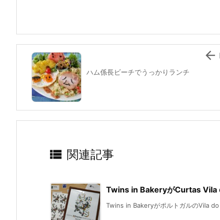
o
o
k

ハム係長ビーチでうっかりランチ

関連記事
Twins in BakeryがCurtas 
Twins in BakeryがポルトガルのVila d