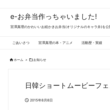
e-お弁当作っちゃいました!
宮澤真理のかわいいお絵かきお弁当(オリジナルのキャラ弁)を
ごあいさつ
宮澤真理の本・アニメ
活動歴・実績

ホーム
>

お知らせ
日韓ショートムービーフェ

2015年8月8日