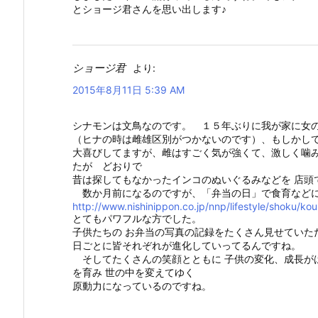
とショージ君さんを思い出します♪
ショージ君
より:
2015年8月11日 5:39 AM
シナモンは文鳥なのです。 １５年ぶりに我が家に女
（ヒナの時は雌雄区別がつかないのです）、もしかし
大喜びしてますが、雌はすごく気が強くて、激しく噛
たが どおりで
昔は探してもなかったインコのぬいぐるみなどを 店頭
数か月前になるのですが、「弁当の日」で食育などに
http://www.nishinippon.co.jp/nnp/li
とてもパワフルな方でした。
子供たちの お弁当の写真の記録をたくさん見せていた
日ごとに皆それぞれが進化していってるんですね。
そしてたくさんの笑顔とともに 子供の変化、成長が
を育み 世の中を変えてゆく
原動力になっているのですね。