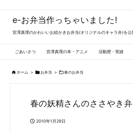
e-お弁当作っちゃいました!
宮澤真理のかわいいお絵かきお弁当(オリジナルのキャラ弁)を
ごあいさつ
宮澤真理の本・アニメ
活動歴・実績

ホーム
>

お弁当
>

春のお弁当
春の妖精さんのささやき弁

2010年1月29日