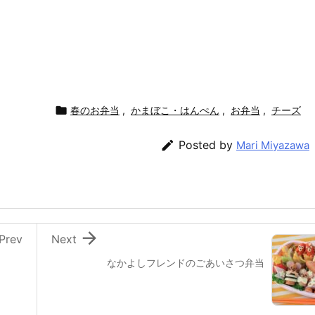

春のお弁当
,
かまぼこ・はんぺん
,
お弁当
,
チーズ

Posted by
Mari Miyazawa

Prev
Next
なかよしフレンドのごあいさつ弁当