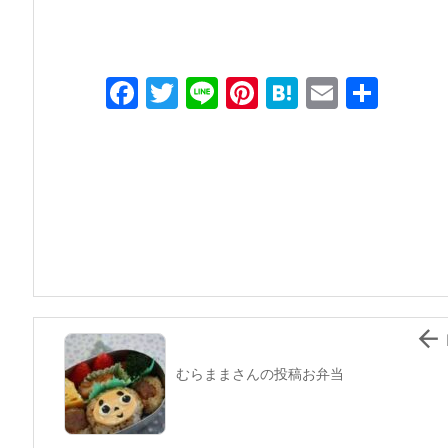
F
T
Li
Pi
H
E
共
a
w
n
nt
at
m
有
c
itt
e
er
e
ai
e
er
e
n
l
b
st
a
o
o
k

むらままさんの投稿お弁当