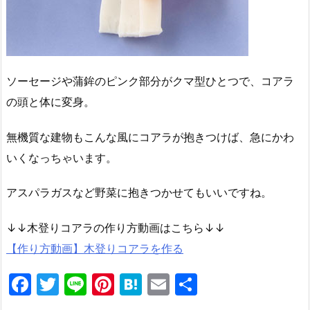
ソーセージや蒲鉾のピンク部分がクマ型ひとつで、コアラ
の頭と体に変身。
無機質な建物もこんな風にコアラが抱きつけば、急にかわ
いくなっちゃいます。
アスパラガスなど野菜に抱きつかせてもいいですね。
↓↓木登りコアラの作り方動画はこちら↓↓
【作り方動画】木登りコアラを作る
F
T
Li
Pi
H
E
共
a
w
n
nt
at
m
有