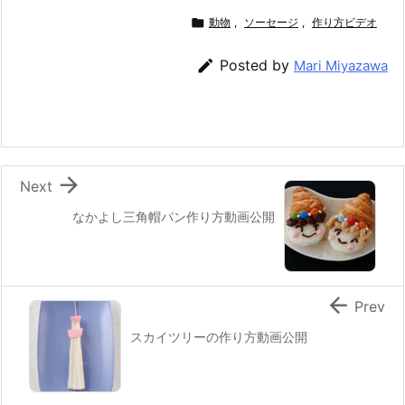
c
itt
e
er
e
ai

動物
,
ソーセージ
,
作り方ビデオ
e
er
e
n
l

Posted by
Mari Miyazawa
b
st
a
o
o
k

Next
なかよし三角帽パン作り方動画公開

Prev
スカイツリーの作り方動画公開