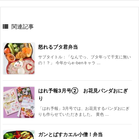

関連記事
怒れるブタ君弁当
サブタイトル：「なんでっ、ブタ年って干支に無い
の！？」 今年からe-benキャラ ...
はれ予報3月号② お花見パンダおにぎ
り
「はれ予報」3月号では、お花見するパンダおにぎ
りも作らせていただきました。 黄色 ...
ガンとばすカエル小僧！弁当