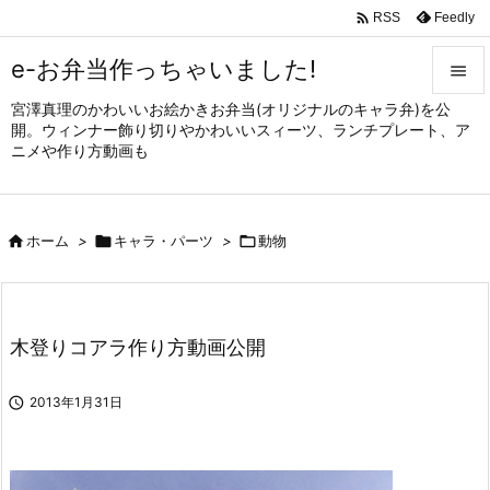

Feedly
RSS
e-お弁当作っちゃいました!

宮澤真理のかわいいお絵かきお弁当(オリジナルのキャラ弁)を公

開。ウィンナー飾り切りやかわいいスィーツ、ランチプレート、ア
メニュ
ニメや作り方動画も

サイド


ホーム
>

キャラ・パーツ
>

動物
前へ

次へ

木登りコアラ作り方動画公開
検索

2013年1月31日