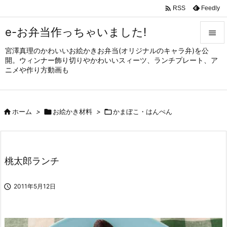

Feedly
RSS
e-お弁当作っちゃいました!

宮澤真理のかわいいお絵かきお弁当(オリジナルのキャラ弁)を公

開。ウィンナー飾り切りやかわいいスィーツ、ランチプレート、ア
メニュ
ニメや作り方動画も

サイド


ホーム
>

お絵かき材料
>

かまぼこ・はんぺん
前へ

次へ

桃太郎ランチ
検索

2011年5月12日