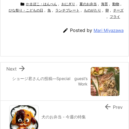
c
itt
e
er
e
ai

かまぼこ・はんぺん
,
おにぎり
,
夏のお弁当
,
海苔
,
動物
,
ひな祭り・こどもの日
e
er
,
e
魚
,
ランチプレート
n
l
,
ものがたり
,
卵
,
チーズ
,
フライ
b
st
a
o

Posted by
Mari Miyazawa
o
k

Next
ショージ君さんの投稿—Special guest’s
Work

Prev
犬のお弁当 - 今週の特集