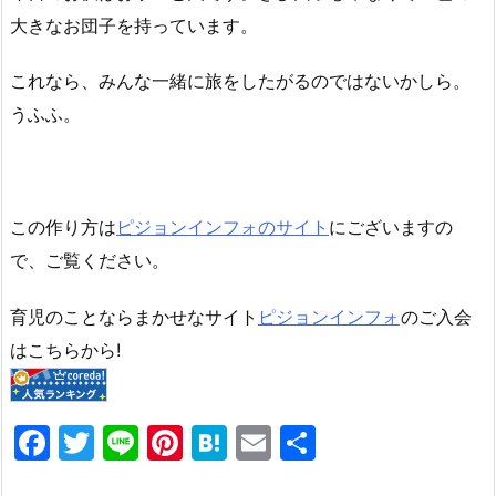
大きなお団子を持っています。
これなら、みんな一緒に旅をしたがるのではないかしら。
うふふ。
この作り方は
ピジョンインフォのサイト
にございますの
で、ご覧ください。
育児のことならまかせなサイト
ピジョンインフォ
のご入会
はこちらから!
F
T
Li
Pi
H
E
共
a
w
n
nt
at
m
有