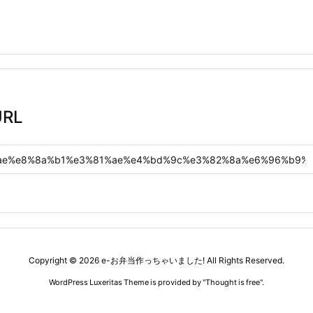
RL
Copyright ©
2026
e-お弁当作っちゃいました!
All Rights Reserved.
WordPress Luxeritas Theme is provided by "
Thought is free
".