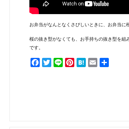
お弁当がなんとなくさびしいときに、お弁当に
桜の抜き型がなくても、お手持ちの抜き型を組
です。
F
T
Li
Pi
H
E
共
a
w
n
nt
at
m
有
c
itt
e
er
e
ai
e
er
e
n
l
b
st
a
o
o
k