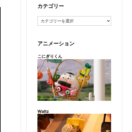
カテゴリー
カ
テ
ゴ
リ
ー
アニメーション
こにぎりくん
Waltz