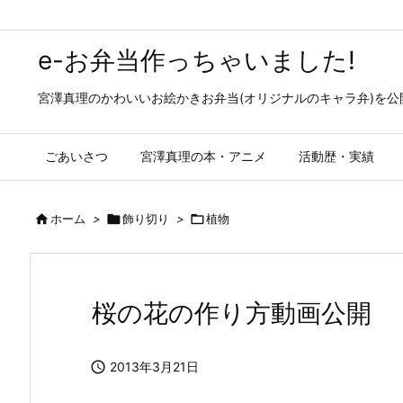
e-お弁当作っちゃいました!
宮澤真理のかわいいお絵かきお弁当(オリジナルのキャラ弁)を
ごあいさつ
宮澤真理の本・アニメ
活動歴・実績

ホーム
>

飾り切り
>

植物
桜の花の作り方動画公開

2013年3月21日