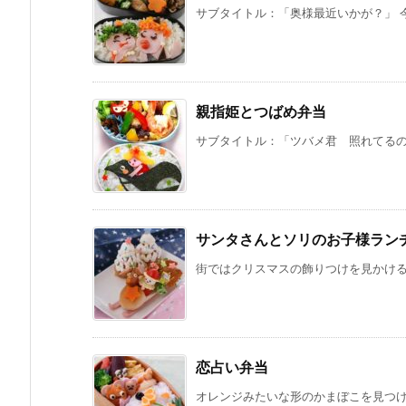
サブタイトル：「奥様最近いかが？」 今
親指姫とつばめ弁当
サブタイトル：「ツバメ君 照れてるのか
サンタさんとソリのお子様ラン
街ではクリスマスの飾りつけを見かけるよ
恋占い弁当
オレンジみたいな形のかまぼこを見つけま