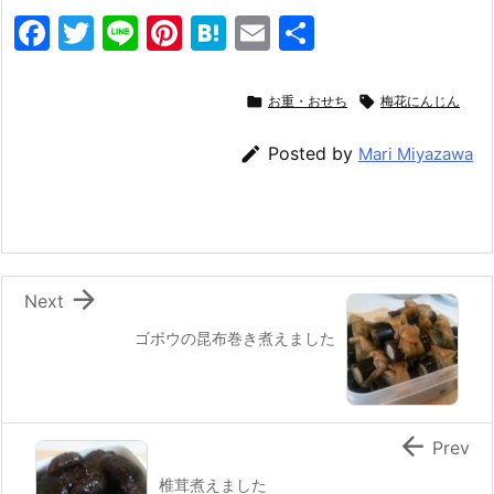
F
T
Li
Pi
H
E
共
a
w
n
nt
at
m
有
c
itt
e
er
e
ai

お重・おせち

梅花にんじん
e
er
e
n
l

Posted by
Mari Miyazawa
b
st
a
o
o
k

Next
ゴボウの昆布巻き煮えました

Prev
椎茸煮えました