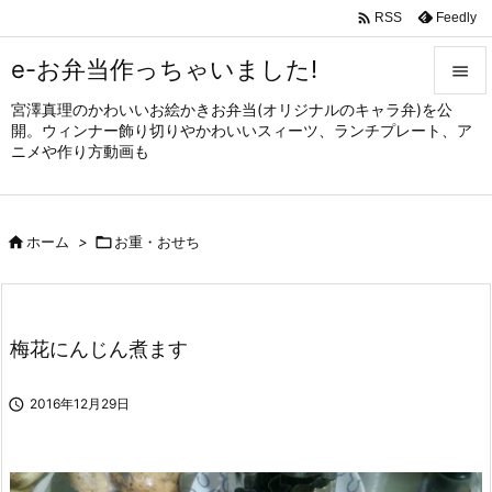

Feedly
RSS
e-お弁当作っちゃいました!

宮澤真理のかわいいお絵かきお弁当(オリジナルのキャラ弁)を公

開。ウィンナー飾り切りやかわいいスィーツ、ランチプレート、ア
メニュ
ニメや作り方動画も

サイド


ホーム
>

お重・おせち
前へ

次へ

梅花にんじん煮ます
検索

2016年12月29日