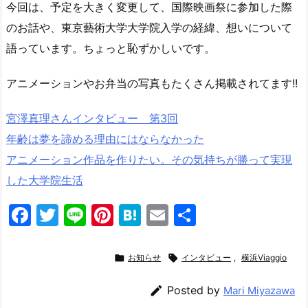
今回は、予定を大きく変更して、国際映画祭に参加した際
のお話や、東京藝術大学大学院入学の経緯、想いについて
語っています。ちょっと恥ずかしいです。
アニメーションやお弁当の写真もたくさん掲載されてます!!
宮澤真理さんインタビュー 第3回
年齢は夢を諦める理由にはならなかった
アニメーション作品を作りたい。その気持ちが勝って実現
した大学院生活
F
T
Li
Pi
H
E
共
a
w
n
nt
at
m
有
c
itt
e
er
e
ai

お知らせ

インタビュー
,
横浜Viaggio
e
er
e
n
l

Posted by
Mari Miyazawa
b
st
a