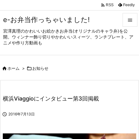

Feedly
RSS
e-お弁当作っちゃいました!

宮澤真理のかわいいお絵かきお弁当(オリジナルのキャラ弁)を公

開。ウィンナー飾り切りやかわいいスィーツ、ランチプレート、ア
メニュ
ニメや作り方動画も

サイド


ホーム
>

お知らせ
前へ

次へ

横浜Viaggioにインタビュー第3回掲載
検索

2016年7月13日