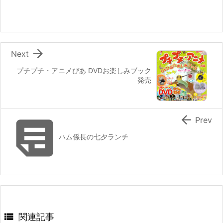
o
o
k

Next
プチプチ・アニメぴあ DVDお楽しみブック
発売


Prev
ハム係長の七夕ランチ

関連記事