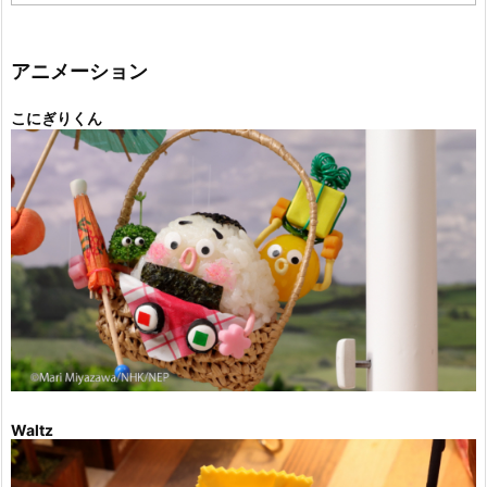
ゴ
リ
ー
アニメーション
こにぎりくん
Waltz