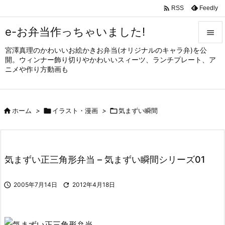

Feedly
RSS
e-お弁当作っちゃいました!

宮澤真理のかわいいお絵かきお弁当(オリジナルのキャラ弁)を公

開。ウィンナー飾り切りやかわいいスィーツ、ランチプレート、ア
メニュ
ニメや作り方動画も

サイド


ホーム
>

イラスト・漫画
>

気まずい瞬間
前へ

次へ

気まずい正三角形弁当 – 気まずい瞬間シリーズ01
検索

2005年7月14日

2012年4月18日