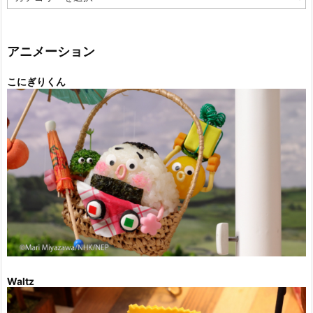
テ
ゴ
リ
ー
アニメーション
こにぎりくん
Waltz