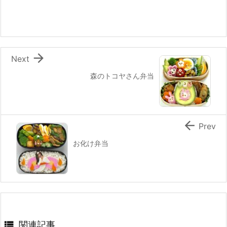
o
o
k

Next
森のトコヤさん弁当

Prev
お化け弁当

関連記事