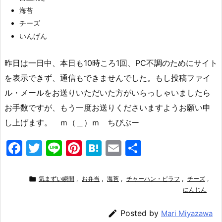
海苔
チーズ
いんげん
昨日は一日中、本日も10時ころ1回、PC不調のためにサイト
を表示できず、通信もできませんでした。もし投稿ファイ
ル・メールをお送りいただいた方がいらっしゃいましたら
お手数ですが、もう一度お送りくださいますようお願い申
し上げます。 ｍ（＿）ｍ ちびぶー
F
T
Li
Pi
H
E
共
a
w
n
nt
at
m
有
c
itt
e
er
e
ai

気まずい瞬間
,
お弁当
,
海苔
,
チャーハン・ピラフ
,
チーズ
,
e
er
e
n
l
にんじん
b
st
a

Posted by
Mari Miyazawa