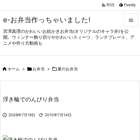

Feedly
RSS
e-お弁当作っちゃいました!

宮澤真理のかわいいお絵かきお弁当(オリジナルのキャラ弁)を公

開。ウィンナー飾り切りやかわいいスィーツ、ランチプレート、ア
メニュ
ニメや作り方動画も

サイド


ホーム
>

お弁当
>

夏のお弁当
前へ

次へ

浮き輪でのんびり弁当
検索

2008年7月19日

2010年7月14日