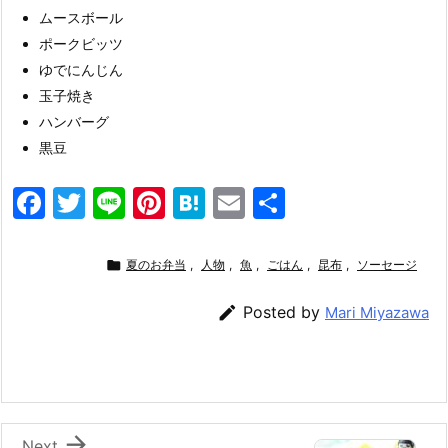
ムースボール
ポークビッツ
ゆでにんじん
玉子焼き
ハンバーグ
黒豆
F
T
Li
Pi
H
E
共
a
w
n
nt
at
m
有
c
itt
e
er
e
ai

夏のお弁当
,
人物
,
魚
,
ごはん
,
昆布
,
ソーセージ
e
er
e
n
l

Posted by
Mari Miyazawa
b
st
a
o
o
k

Next