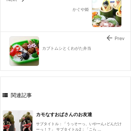
かぐや姫

Prev
カブトムシとくわがた弁当

関連記事
カモなすおばさんのお友達
サブタイトル：「うっそーっ、いやーん♪どんだけ
ーっ！？」 サブタイトル2：「こら ...