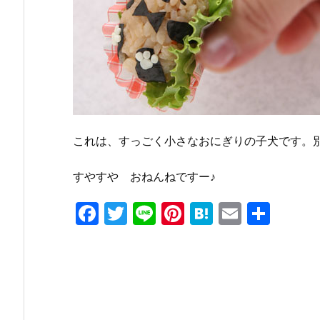
これは、すっごく小さなおにぎりの子犬です。
すやすや おねんねですー♪
F
T
Li
Pi
H
E
共
a
w
n
nt
at
m
有
c
itt
e
er
e
ai
e
er
e
n
l
b
st
a