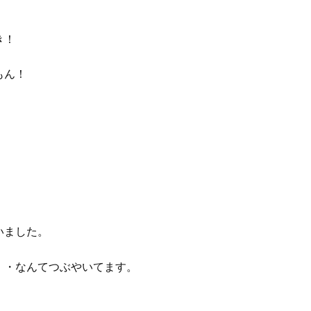
き！
もん！
いました。
・・なんてつぶやいてます。