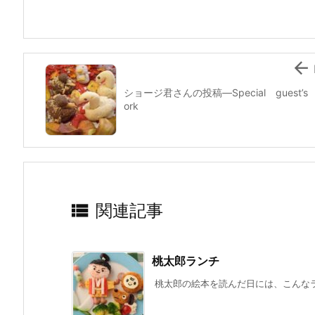
o
o
k

ショージ君さんの投稿—Special guest’s
ork

関連記事
桃太郎ランチ
桃太郎の絵本を読んだ日には、こんなラン