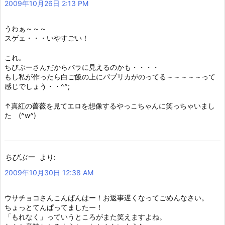
2009年10月26日 2:13 PM
うわぁ～～～
スゲェ・・・いやすごい！
これ。
ちびぶーさんだからバラに見えるのかも・・・・
もし私が作ったら白ご飯の上にパプリカがのってる～～～～～って
感じでしょう・・^^;
↑真紅の薔薇を見てエロを想像するやっこちゃんに笑っちゃいまし
た (^w^)
ちびぶー
より:
2009年10月30日 12:38 AM
ウサチョコさんこんばんはー！お返事遅くなってごめんなさい。
ちょっとてんぱってましたー！
「もれなく」っていうところがまた笑えますよね。