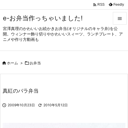

Feedly
RSS
e-お弁当作っちゃいました!

宮澤真理のかわいいお絵かきお弁当(オリジナルのキャラ弁)を公

開。ウィンナー飾り切りやかわいいスィーツ、ランチプレート、ア
メニュ
ニメや作り方動画も

サイド


ホーム
>

お弁当
前へ

次へ

真紅のバラ弁当
検索

2009年10月23日

2010年5月12日