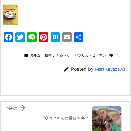
F
T
Li
Pi
H
E
共
a
w
n
nt
at
m
有
c
itt
e
er
e
ai

お弁当
,
植物
,
きゅうり
,
パプリカ・ピーマン

バラ
e
er
e
n
l

Posted by
Mari Miyazawa
b
st
a
o
o
k

Next
YOPPYさんの投稿お弁当