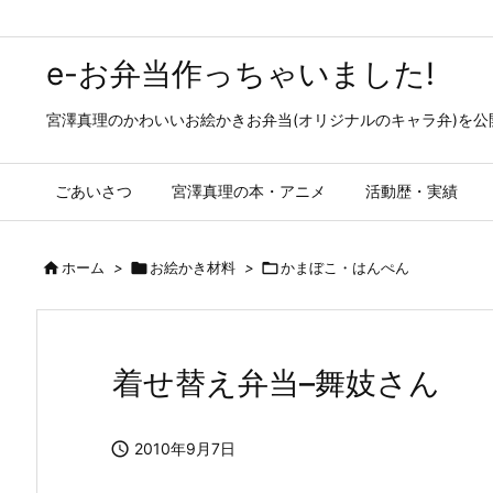
e-お弁当作っちゃいました!
宮澤真理のかわいいお絵かきお弁当(オリジナルのキャラ弁)を
ごあいさつ
宮澤真理の本・アニメ
活動歴・実績

ホーム
>

お絵かき材料
>

かまぼこ・はんぺん
着せ替え弁当–舞妓さん

2010年9月7日