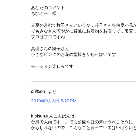
あなたのコメント
ちびぶー 様
真夏の京都で舞子さんというか，芸子さんを何度か見
でもみなさん涼やかに普通にお着物をお召しで，暑苦
プロはプロですね
真理さんの舞子さん
小さなピンクのお花の型抜きが色っぽいです
モーション楽しみです
chibibu
より:
2010年9月8日 6:17 PM
kibisunさんこんばんは。
台風で大雨です～。でも公園や庭の来はうれしそうに
かもしれないので、こんなこと言っていてはいけない