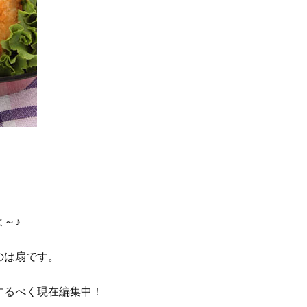
～♪
のは扇です。
するべく現在編集中！