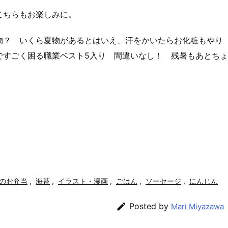
こちらもお楽しみに。
物？ いくら夏物があるとはいえ、汗をかいたらお化粧もやり
ですごく困る職業ベスト5入り 間違いなし！ 残暑もあとちょ
のお弁当
,
海苔
,
イラスト・漫画
,
ごはん
,
ソーセージ
,
にんじん

Posted by
Mari Miyazawa