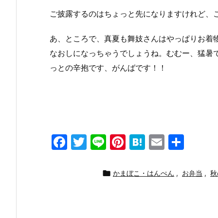
ご披露するのはちょっと先になりますけれど、
あ、ところで、真夏も舞妓さんはやっぱりお着
なおしになっちゃうでしょうね。むむー、猛暑
っとの辛抱です、がんばです！！
F
T
Li
Pi
H
E
共
a
w
n
nt
at
m
有
c
itt
e
er
e
ai

かまぼこ・はんぺん
,
お弁当
,
秋
e
er
e
n
l
b
st
a