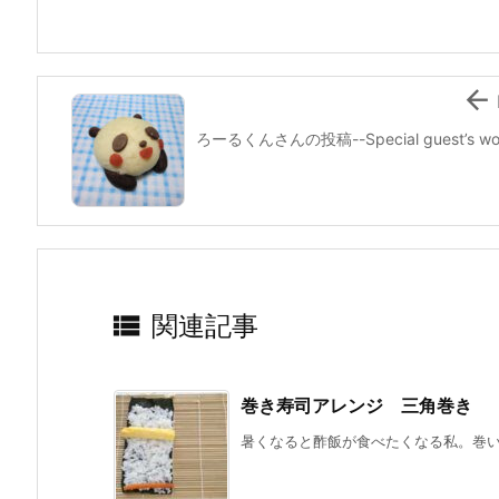
o
o
k

ろーるくんさんの投稿--Special guest’s wo

関連記事
巻き寿司アレンジ 三角巻き
暑くなると酢飯が食べたくなる私。巻いて