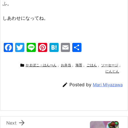
ふ。
しあわせになってね。
F
T
Li
Pi
H
E
共
a
w
n
nt
at
m
有
c
itt
e
er
e
ai

かまぼこ・はんぺん
,
お弁当
,
海苔
,
ごはん
,
ソーセージ
,
e
er
e
n
l
にんじん
b
st
a

Posted by
Mari Miyazawa
o
o
k

Next