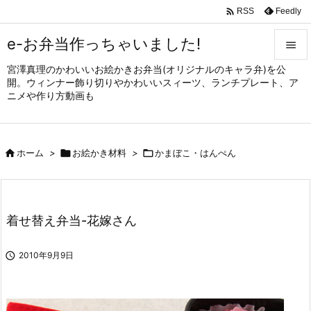

Feedly
RSS
e-お弁当作っちゃいました!

宮澤真理のかわいいお絵かきお弁当(オリジナルのキャラ弁)を公

開。ウィンナー飾り切りやかわいいスィーツ、ランチプレート、ア
メニュ
ニメや作り方動画も

サイド


ホーム
>

お絵かき材料
>

かまぼこ・はんぺん
前へ

次へ

着せ替え弁当-花嫁さん
検索

2010年9月9日