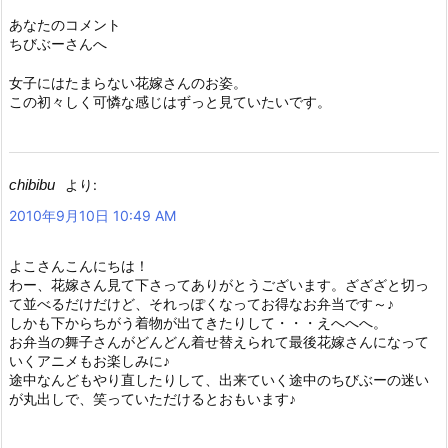
あなたのコメント
ちびぶーさんへ
女子にはたまらない花嫁さんのお姿。
この初々しく可憐な感じはずっと見ていたいです。
chibibu
より:
2010年9月10日 10:49 AM
よこさんこんにちは！
わー、花嫁さん見て下さってありがとうございます。ざざざと切っ
て並べるだけだけど、それっぽくなってお得なお弁当です～♪
しかも下からちがう着物が出てきたりして・・・えへへへ。
お弁当の舞子さんがどんどん着せ替えられて最後花嫁さんになって
いくアニメもお楽しみに♪
途中なんどもやり直したりして、出来ていく途中のちびぶーの迷い
が丸出しで、笑っていただけるとおもいます♪