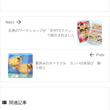
o
o
k

Next
石巻のワークショップが「月刊TVファン」
で紹介されました

Prev
夏休みのオードブル カッパの水浴び 飾
り切り

関連記事