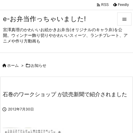

Feedly
RSS
e-お弁当作っちゃいました!

宮澤真理のかわいいお絵かきお弁当(オリジナルのキャラ弁)を公

開。ウィンナー飾り切りやかわいいスィーツ、ランチプレート、ア
メニュ
ニメや作り方動画も

サイド


ホーム
>

お知らせ
前へ

次へ

石巻のワークショップ が読売新聞で紹介されました
検索

2012年7月30日