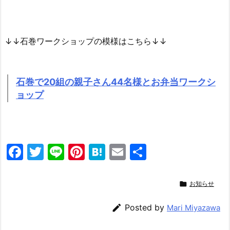
↓↓石巻ワークショップの模様はこちら↓↓
石巻で20組の親子さん44名様とお弁当ワークシ
ョップ
F
T
Li
Pi
H
E
共
a
w
n
nt
at
m
有
c
itt
e
er
e
ai

お知らせ
e
er
e
n
l

Posted by
Mari Miyazawa
b
st
a