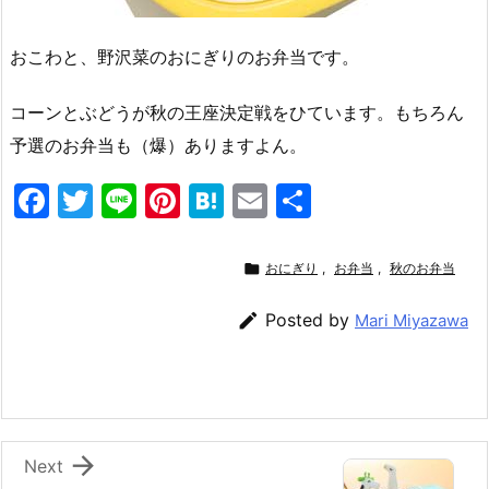
おこわと、野沢菜のおにぎりのお弁当です。
コーンとぶどうが秋の王座決定戦をひています。もちろん
予選のお弁当も（爆）ありますよん。
F
T
Li
Pi
H
E
共
a
w
n
nt
at
m
有
c
itt
e
er
e
ai

おにぎり
,
お弁当
,
秋のお弁当
e
er
e
n
l

Posted by
Mari Miyazawa
b
st
a
o
o
k

Next