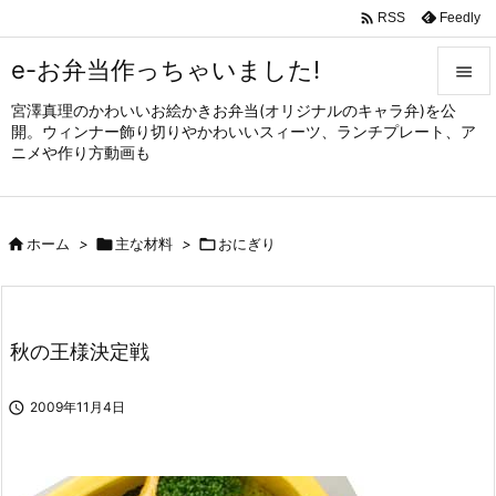

Feedly
RSS
e-お弁当作っちゃいました!

宮澤真理のかわいいお絵かきお弁当(オリジナルのキャラ弁)を公

開。ウィンナー飾り切りやかわいいスィーツ、ランチプレート、ア
メニュ
ニメや作り方動画も

サイド


ホーム
>

主な材料
>

おにぎり
前へ

次へ

秋の王様決定戦
検索

2009年11月4日