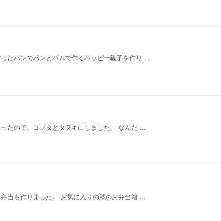
たパンでパンとハムで作るハッピー親子を作り ...
たので、コブタとタヌキにしました。 なんだ ...
当も作りました。 お気に入りの漆のお弁当箱 ...