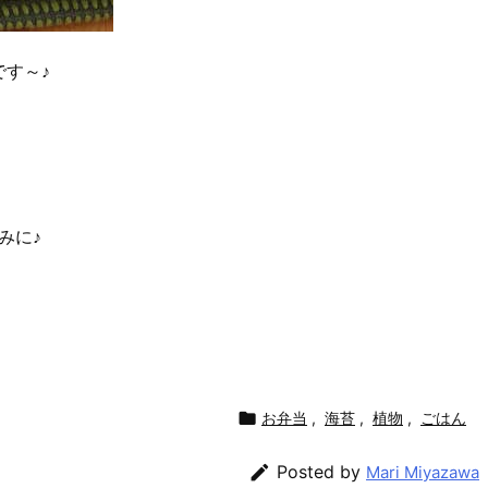
す～♪
みに♪

お弁当
,
海苔
,
植物
,
ごはん

Posted by
Mari Miyazawa