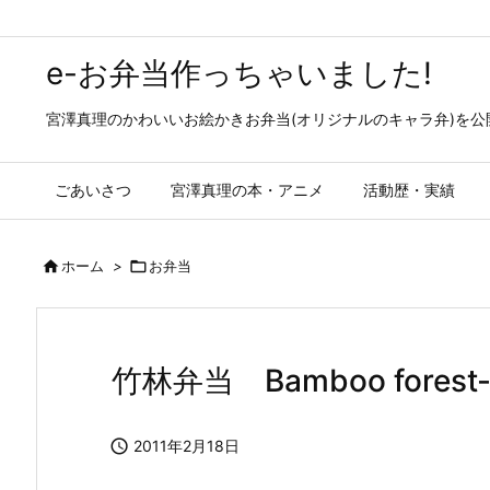
e-お弁当作っちゃいました!
宮澤真理のかわいいお絵かきお弁当(オリジナルのキャラ弁)を
ごあいさつ
宮澤真理の本・アニメ
活動歴・実績

ホーム
>

お弁当
竹林弁当 Bamboo fore

2011年2月18日