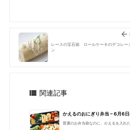
o
o
k

レースの宝石箱 ロールケーキのデコレー
ン

関連記事
かえるのおにぎり弁当 – 6月6
普通のお弁当箱なのに、かえるを入れたい