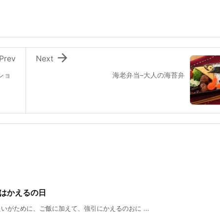

Prev
Next
ショ
海老弁当–大人の海苔弁
日はかえるの日
がために、ご飯に加えて、強引にかえるのおに ...