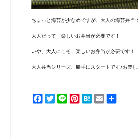
ちょっと海苔が少なめですが、大人の海苔弁当で
大人だって 楽しいお弁当が必要です！
いや、大人にこそ、楽しいお弁当が必要です！
大人弁当シリーズ、勝手にスタートです♪お楽し
F
T
Li
Pi
H
E
共
a
w
n
nt
at
m
有
c
itt
e
er
e
ai
e
er
e
n
l
b
st
a