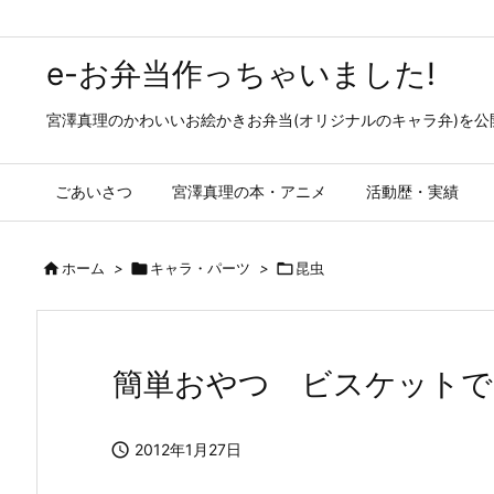
e-お弁当作っちゃいました!
宮澤真理のかわいいお絵かきお弁当(オリジナルのキャラ弁)を
ごあいさつ
宮澤真理の本・アニメ
活動歴・実績

ホーム
>

キャラ・パーツ
>

昆虫
簡単おやつ ビスケットで

2012年1月27日