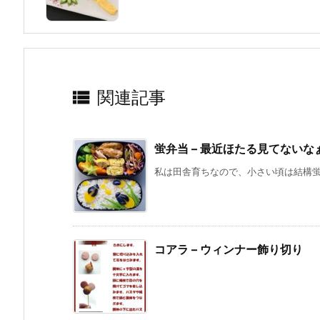

関連記事
蛍弁当 – 最近ほたる見てないな
私は田舎育ちなので、小さい頃は結構蛍を
コアラ – ウィンナー飾り切り