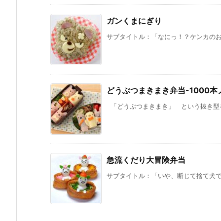
ガンくまにぎり
サブタイトル：「なにっ！？ケンカのお話
どうぶつまきまき弁当-1000
「どうぶつまきまき」 という抜き型を
急流くだり大冒険弁当
サブタイトル：「いや、断じて捨て犬では