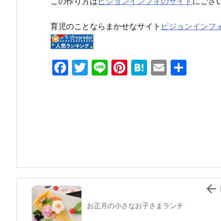
この作り方は
ピジョンインフォのサイト
にござ
育児のことならまかせなサイト
ピジョンインフ
F
T
Li
Pi
H
E
共
a
w
n
nt
at
m
有
c
itt
e
er
e
ai
e
er
e
n
l
b
st
a
o
o
k

お正月の小さなお子さまランチ