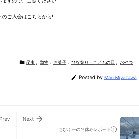
いますので、ご覧ください。
ォ
のご入会はこちらから!

昆虫
,
動物
,
お菓子
,
ひな祭り・こどもの日
,
おやつ

Posted by
Mari Miyazawa

Prev
Next
ちびぶーの冬休みレポート①