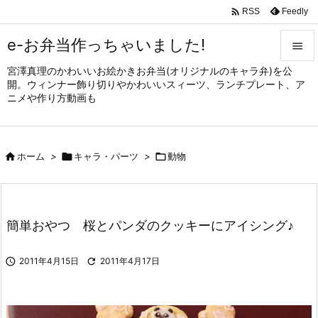

Feedly
RSS
e-お弁当作っちゃいました!

宮澤真理のかわいいお絵かきお弁当(オリジナルのキャラ弁)を公

開。ウィンナー飾り切りやかわいいスィーツ、ランチプレート、ア
メニュ
ニメや作り方動画も

サイド


ホーム
>

キャラ・パーツ
>

動物
前へ

次へ

簡単おやつ 桜とパンダのクッキーにアイシング♪
検索

2011年4月15日

2011年4月17日