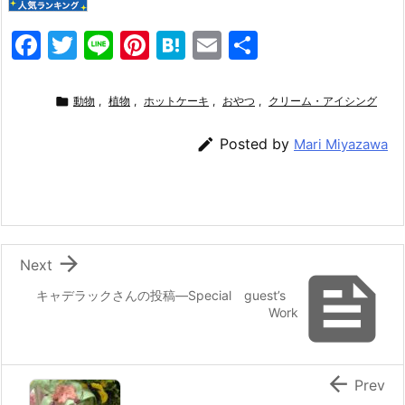
F
T
Li
Pi
H
E
共
a
w
n
nt
at
m
有
c
itt
e
er
e
ai

動物
,
植物
,
ホットケーキ
,
おやつ
,
クリーム・アイシング
e
er
e
n
l

Posted by
Mari Miyazawa
b
st
a
o
o
k

Next

キャデラックさんの投稿—Special guest’s
Work

Prev