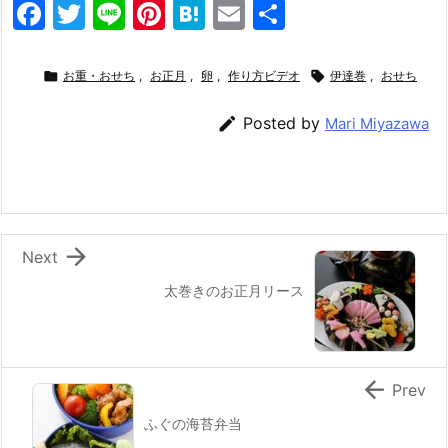
F
T
Li
Pi
H
E
共
a
w
n
nt
at
m
有
c
itt
e
er
e
ai

お重・おせち
,
お正月
,
卵
,
作り方ビデオ

伊達巻
,
おせち
e
er
e
n
l

Posted by
Mari Miyazawa
b
st
a
o
o
k

Next
太巻きのお正月リース

Prev
ふぐの海苔弁当