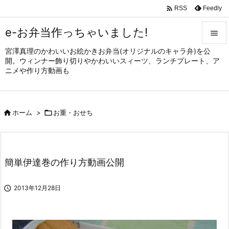

Feedly
RSS
e-お弁当作っちゃいました!

宮澤真理のかわいいお絵かきお弁当(オリジナルのキャラ弁)を公

開。ウィンナー飾り切りやかわいいスィーツ、ランチプレート、ア
メニュ
ニメや作り方動画も

サイド


ホーム
>

お重・おせち
前へ

次へ

簡単伊達巻の作り方動画公開
検索

2013年12月28日