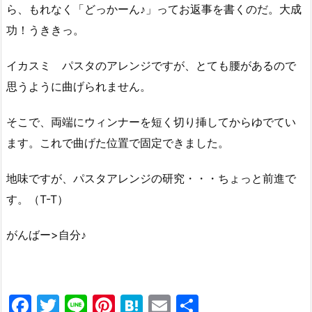
ら、もれなく「どっかーん♪」ってお返事を書くのだ。大成
功！うききっ。
イカスミ パスタのアレンジですが、とても腰があるので
思うように曲げられません。
そこで、両端にウィンナーを短く切り挿してからゆでてい
ます。これで曲げた位置で固定できました。
地味ですが、パスタアレンジの研究・・・ちょっと前進で
す。（T-T）
がんばー>自分♪
F
T
Li
Pi
H
E
共