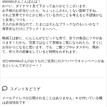
shimidoさんこんばんは！
わーい、ダイナマト見て下さってありがとうございます。
お子様のお弁当だったら、ちょっとふさわしくない題材ですね。
それと世界でテロとかと戦っている方のことを考えると不謹慎かな
と反省しつつも・・。
大人のお弁当なので、たまにはそんなブラックなのもいいかな？
海苔弁なだけにブラック！えへへへ。
蝋細工は妙に、にんじんがビビッドな赤で、全ての食品にツヤがあ
ります！だから、写真ではなくて実物をご覧になられたら、すぐに
お分かりになると思います。でも、ご飯ツブやレタスやら、眺め
て、作り方の想像をしていると時間をわすれます。
ぜひshimidoさんのおうちのご近所にのスーパーでキャンペーンがあ
るといいんですけどー！！
コメントをどうぞ
メールアドレスが公開されることはありません。
※
が付いている欄
は必須項目です