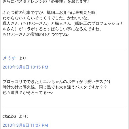
さらにパスタアレンジの「必要性」を感じます♪
ふたつ前の記事ですが、蝋細工お弁当は最初見た時、
わからないくらいそっくりでした。かわいいな。
職人さん（ちびぶーさん）と職人さん（蝋細工のプロフェッショナ
ルさん）がコラボするとすばらしい事になるんですね。
ちびぶーさんの宝物のひとつですね♪
さうす
より:
2010年3月6日 10:15 PM
ブロッコリでできたカエルちゃんのボディが可愛いデス(^^)
時計の針と導火線、同じ黒でも太さ違うパスタですか？？
色々道具？がそろってる〜♪
chibibu
より:
2010年3月6日 11:07 PM