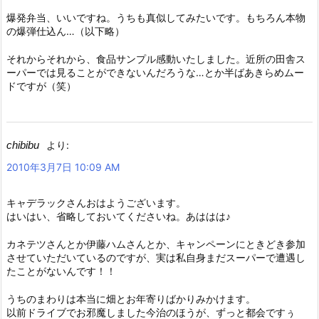
爆発弁当、いいですね。うちも真似してみたいです。もちろん本物
の爆弾仕込ん…（以下略）
それからそれから、食品サンプル感動いたしました。近所の田舎ス
ーパーでは見ることができないんだろうな…とか半ばあきらめムー
ドですが（笑）
chibibu
より:
2010年3月7日 10:09 AM
キャデラックさんおはようございます。
はいはい、省略しておいてくださいね。あははは♪
カネテツさんとか伊藤ハムさんとか、キャンペーンにときどき参加
させていただいているのですが、実は私自身まだスーパーで遭遇し
たことがないんです！！
うちのまわりは本当に畑とお年寄りばかりみかけます。
以前ドライブでお邪魔しました今治のほうが、ずっと都会ですぅ