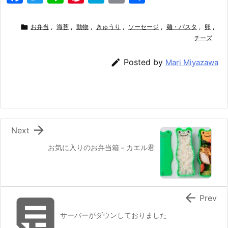
a
w
n
nt
at
m
有
c
itt
e
er
e
ai

お弁当
,
海苔
,
動物
,
きゅうり
,
ソーセージ
,
麺・パスタ
,
卵
,
e
er
e
n
l
チーズ
b
st
a

Posted by
Mari Miyazawa
o
o
k

Next
お気に入りのお弁当箱－カエル君


Prev
サーバーがダウンしておりました