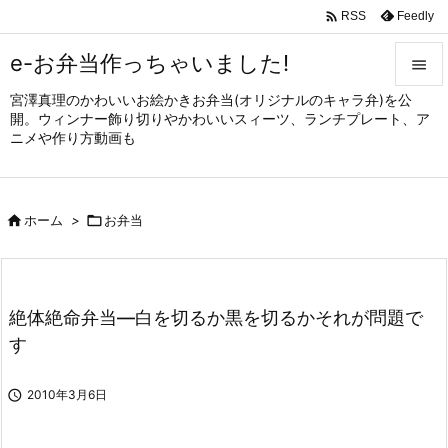

Feedly
RSS
e-お弁当作っちゃいました!

宮澤真理のかわいいお絵かきお弁当(オリジナルのキャラ弁)を公

開。ウィンナー飾り切りやかわいいスィーツ、ランチプレート、ア
メニュ
ニメや作り方動画も

サイド


ホーム
>

お弁当
前へ

次へ

絶体絶命弁当—白を切るか黒を切るかそれが問題で
検索
す

2010年3月6日