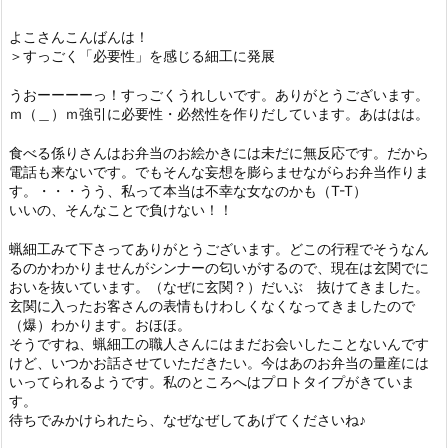
よこさんこんばんは！
＞すっごく「必要性」を感じる細工に発展
うおーーーーっ！すっごくうれしいです。ありがとうございます。
ｍ（＿）ｍ強引に必要性・必然性を作りだしています。あははは。
食べる係りさんはお弁当のお絵かきには未だに無反応です。だから
電話も来ないです。でもそんな妄想を膨らませながらお弁当作りま
す。・・・うう、私って本当は不幸な女なのかも（T-T）
いいの、そんなことで負けない！！
蝋細工みて下さってありがとうございます。どこの行程でそうなん
るのかわかりませんがシンナーの匂いがするので、現在は玄関でに
おいを抜いています。（なぜに玄関？）だいぶ 抜けてきました。
玄関に入ったお客さんの表情もけわしくなくなってきましたので
（爆）わかります。おほほ。
そうですね、蝋細工の職人さんにはまだお会いしたことないんです
けど、いつかお話させていただきたい。今はあのお弁当の量産には
いってられるようです。私のところへはプロトタイプがきていま
す。
待ちでみかけられたら、なぜなぜしてあげてくださいね♪