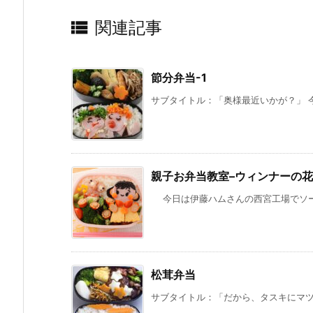

関連記事
節分弁当-1
サブタイトル：「奥様最近いかが？」 今
親子お弁当教室–ウィンナーの花
今日は伊藤ハムさんの西宮工場でソーセ
松茸弁当
サブタイトル：「だから、タスキにマツタ