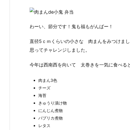
わーい、節分です！鬼も福もがんばー！
直径5ｃｍくらいの小さな 肉まんをみつけま
思ってチャレンジしました。
今年は西南西を向いて 太巻きを一気に食べる
肉まん3色
チーズ
海苔
きゅうり漬け物
にんじん煮物
パプリカ煮物
レタス