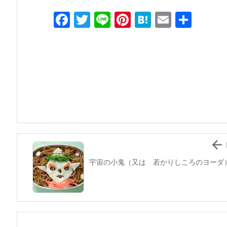
F
T
Li
Pi
H
E
共
a
w
n
nt
at
m
有
c
itt
e
er
e
ai
e
er
e
n
l
b
st
a
o
o
k

宇宙の小鬼（又は 若かりしころのヨーダ