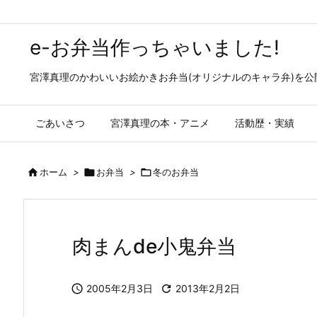
e-お弁当作っちゃいました!
宮澤真理のかわいいお絵かきお弁当(オリジナルのキャラ弁)を
ごあいさつ
宮澤真理の本・アニメ
活動歴・実績

ホーム
>

お弁当
>

冬のお弁当
肉まんde小鬼弁当

2005年2月3日

2013年2月2日