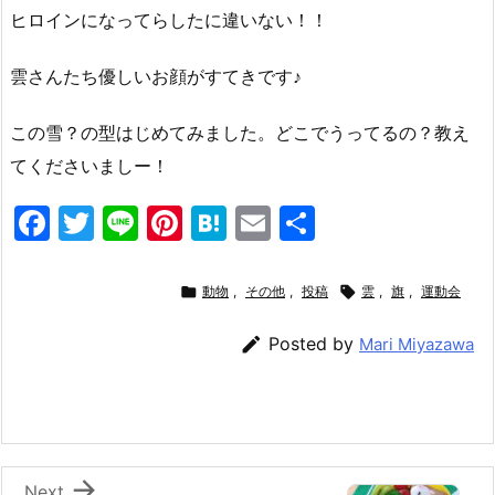
ヒロインになってらしたに違いない！！
雲さんたち優しいお顔がすてきです♪
この雪？の型はじめてみました。どこでうってるの？教え
てくださいましー！
F
T
Li
Pi
H
E
共
a
w
n
nt
at
m
有
c
itt
e
er
e
ai

動物
,
その他
,
投稿

雲
,
旗
,
運動会
e
er
e
n
l

Posted by
Mari Miyazawa
b
st
a
o
o
k

Next