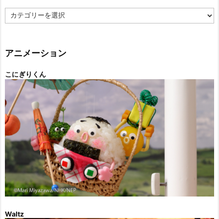
カ
テ
ゴ
リ
ー
アニメーション
こにぎりくん
Waltz