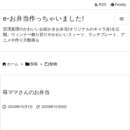

Feedly
RSS
e-お弁当作っちゃいました!

宮澤真理のかわいいお絵かきお弁当(オリジナルのキャラ弁)を公

開。ウィンナー飾り切りやかわいいスィーツ、ランチプレート、ア
メニュ
ニメや作り方動画も

サイド


ホーム
>

投稿
>

動物
前へ

次へ

苺ママさんのお弁当
検索

2009年10月1日

2009年10月6日