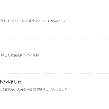
りました♪ このお雛様はとってもかんたんで ...
式でご一緒した豊後高田市の市長様 ...
介されました
当教室が、大分合同新聞で取り上げられました ...