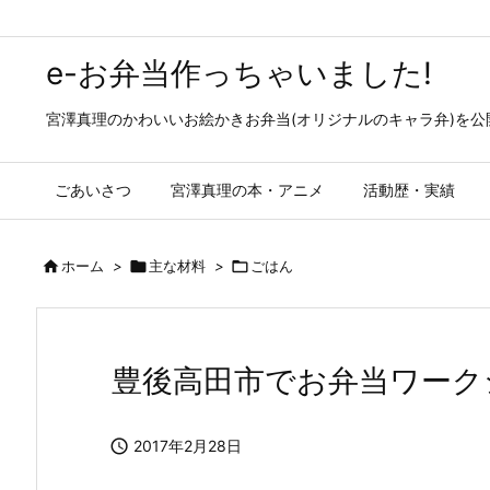
e-お弁当作っちゃいました!
宮澤真理のかわいいお絵かきお弁当(オリジナルのキャラ弁)を
ごあいさつ
宮澤真理の本・アニメ
活動歴・実績

ホーム
>

主な材料
>

ごはん
豊後高田市でお弁当ワーク

2017年2月28日