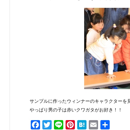
サンプルに作ったウィンナーのキャラクターを
やっぱり男の子は赤いクワガタがお好き！！
F
T
Li
Pi
H
E
共