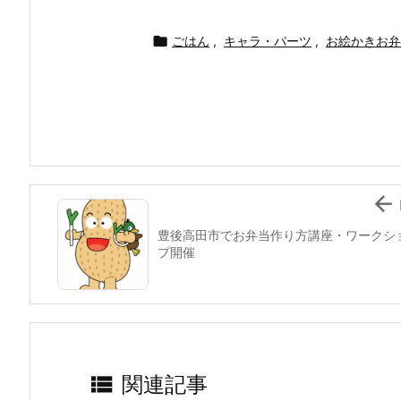
a
w
n
nt
at
m
有
c
itt
e
er
e
ai

ごはん
,
キャラ・パーツ
,
お絵かきお弁
e
er
e
n
l
b
st
a
o
o
k

豊後高田市でお弁当作り方講座・ワークシ
プ開催

関連記事