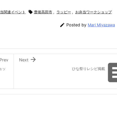
当関連イベント

豊後高田市
,
ラッピー
,
お弁当ワークショップ

Posted by
Mari Miyazawa

Prev
Next
ョッ
ひな祭りレシピ掲載