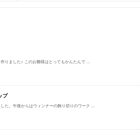
りました♪ このお雛様はとってもかんたんで ...
ップ
た。午後からはウィンナーの飾り切りのワーク ...