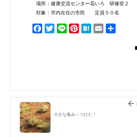
場所：健康交流センター花いろ 研修室２
対象：市内在住の市民 定員５０名
F
T
Li
Pi
H
E
共
a
w
n
nt
at
m
有
c
itt
e
er
e
ai
e
er
e
n
l
b
st
a
o
o
k

小さな春み～つけた！