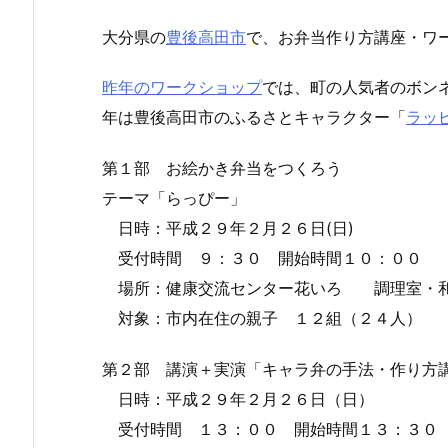
大分県の
豊後高田市
で、お弁当作り方講座・ワ
昨年のワークショップ
では、町の人気者のボン
年は豊後高田市のふるさとキャラクター「
ラッ
第１部 お絵かき弁当をつくろう
テーマ「らっぴー」
日時：平成２９年２月２６日(日)
受付時間 ９：３０ 開始時間１０：００ 
場所：健康交流センター花いろ 調理室・
対象：市内在住の親子 １２組（２４人）
第２部 講演＋実演「キャラ弁の手法・作り方
日時：平成２９年２月２６日（日）
受付時間 １３：００ 開始時間１３：３０