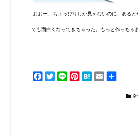
おおー、ちょっぴりしか見えないのに、あると
でも面白くなってきちゃった。もっと作っちゃ
F
T
Li
Pi
H
E
共
a
w
n
nt
at
m
有
c
itt
e
er
e
ai

空
e
er
e
n
l
b
st
a
o
o