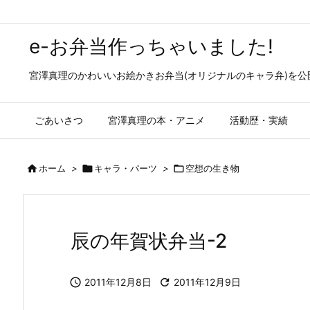
e-お弁当作っちゃいました!
宮澤真理のかわいいお絵かきお弁当(オリジナルのキャラ弁)を
ごあいさつ
宮澤真理の本・アニメ
活動歴・実績

ホーム
>

キャラ・パーツ
>

空想の生き物
辰の年賀状弁当-2

2011年12月8日

2011年12月9日