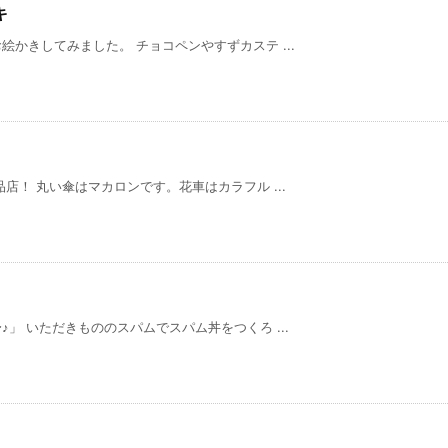
キ
かきしてみました。 チョコペンやすずカステ ...
！ 丸い傘はマカロンです。花車はカラフル ...
」 いただきもののスパムでスパム丼をつくろ ...