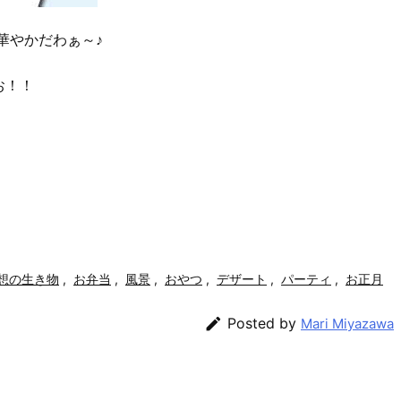
華やかだわぁ～♪
お！！
想の生き物
,
お弁当
,
風景
,
おやつ
,
デザート
,
パーティ
,
お正月

Posted by
Mari Miyazawa