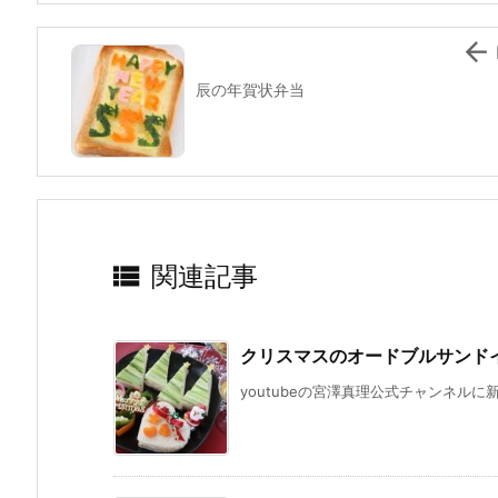
k

辰の年賀状弁当

関連記事
クリスマスのオードブルサンド
youtubeの宮澤真理公式チャンネルに