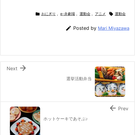
a
w
n
nt
at
m
有
c
itt
e
er
e
ai

おにぎり
,
e-弁劇場
,
運動会
,
アニメ

運動会
e
er
e
n
l

Posted by
Mari Miyazawa
b
st
a
o
o
k

Next
選挙活動弁当

Prev
ホットケーキであそぶ♪