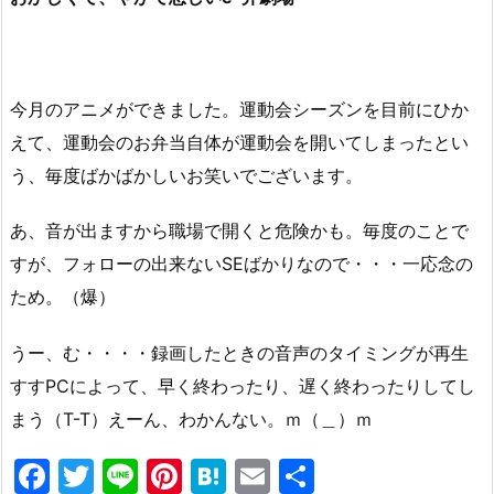
今月のアニメができました。運動会シーズンを目前にひか
えて、運動会のお弁当自体が運動会を開いてしまったとい
う、毎度ばかばかしいお笑いでございます。
あ、音が出ますから職場で開くと危険かも。毎度のことで
すが、フォローの出来ないSEばかりなので・・・一応念の
ため。（爆）
うー、む・・・・録画したときの音声のタイミングが再生
すすPCによって、早く終わったり、遅く終わったりしてし
まう（T-T）えーん、わかんない。ｍ（＿）ｍ
F
T
Li
Pi
H
E
共