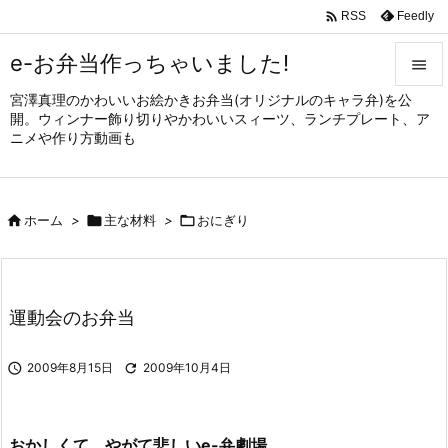

Feedly
RSS
e-お弁当作っちゃいました!

宮澤真理のかわいいお絵かきお弁当(オリジナルのキャラ弁)を公

開。ウィンナー飾り切りやかわいいスィーツ、ランチプレート、ア
メニュ
ニメや作り方動画も

サイド


ホーム
>

主な材料
>

おにぎり
前へ

次へ

運動会のお弁当
検索

2009年8月15日

2009年10月4日
おかしくて、やがて悲しいe-弁劇場