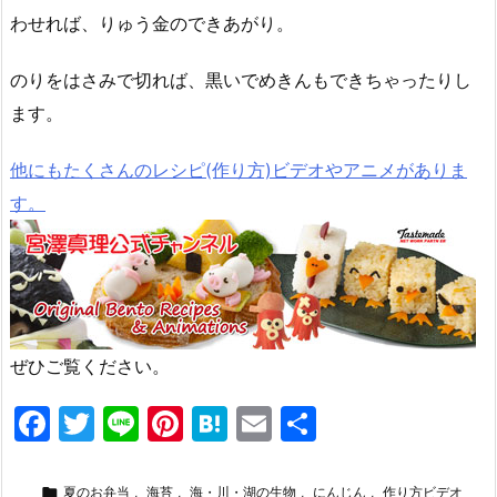
わせれば、りゅう金のできあがり。
のりをはさみで切れば、黒いでめきんもできちゃったりし
ます。
他にもたくさんのレシピ(作り方)ビデオやアニメがありま
す。
ぜひご覧ください。
F
T
Li
Pi
H
E
共
a
w
n
nt
at
m
有
c
itt
e
er
e
ai

夏のお弁当
,
海苔
,
海・川・湖の生物
,
にんじん
,
作り方ビデオ