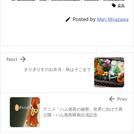
e
er
e
n
l

金魚
b
st
a

Posted by
Mari Miyazawa
o
o
k

Next
きりぎりすのお弁当 - 秋はそこまで

Prev
アニメ「ハム係長の秘密」世界に向けて再
公開 - ハム係長映画出演記念