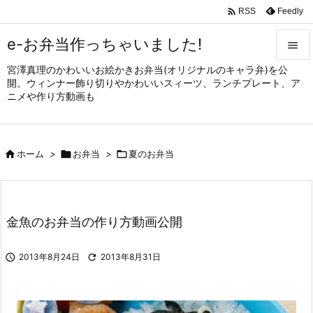

Feedly
RSS
e-お弁当作っちゃいました!

宮澤真理のかわいいお絵かきお弁当(オリジナルのキャラ弁)を公

開。ウィンナー飾り切りやかわいいスィーツ、ランチプレート、ア
メニュ
ニメや作り方動画も

サイド


ホーム
>

お弁当
>

夏のお弁当
前へ

次へ

金魚のお弁当の作り方動画公開
検索

2013年8月24日

2013年8月31日